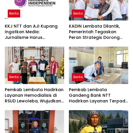
Berita
Berita
KKJ NTT dan AJI Kupang
KADIN Lembata Dilantik,
Ingatkan Media:
Pemerintah Tegaskan
Jurnalisme Harus
Peran Strategis Dorong
Berimbang, Bukan
Pertumbuhan Ekonomi
Provokatif
Daerah
Berita
Berita
Pemkab Lembata Hadirkan
Pemkab Lembata
Layanan Hemodialisis di
Gandeng Bank NTT
RSUD Lewoleba, Wujudkan
Hadirkan Layanan Terpadu
Akses Kesehatan Lebih
di Mal Pelayanan Publik
Dekat