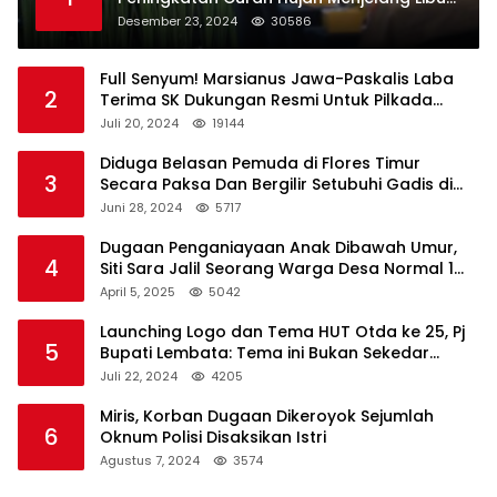
Natal dan Tahun Baru
Desember 23, 2024
30586
Full Senyum! Marsianus Jawa-Paskalis Laba
2
Terima SK Dukungan Resmi Untuk Pilkada
Lembata
Juli 20, 2024
19144
Diduga Belasan Pemuda di Flores Timur
3
Secara Paksa Dan Bergilir Setubuhi Gadis di
Bawah Umur
Juni 28, 2024
5717
Dugaan Penganiayaan Anak Dibawah Umur,
4
Siti Sara Jalil Seorang Warga Desa Normal 1
Melapor ke Polisi
April 5, 2025
5042
Launching Logo dan Tema HUT Otda ke 25, Pj
5
Bupati Lembata: Tema ini Bukan Sekedar
Refleksi Semalam
Juli 22, 2024
4205
Miris, Korban Dugaan Dikeroyok Sejumlah
6
Oknum Polisi Disaksikan Istri
Agustus 7, 2024
3574