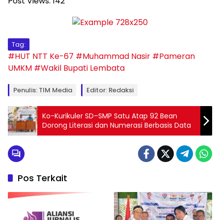
Post Views:
142
Tag:
#HUT NTT Ke-67
#Muhammad Nasir
#Pameran
UMKM
#Wakil Bupati Lembata
Penulis: TIM Media
Editor: Redaksi
Ko-Kurikuler SD–SMP Satu Atap 92 Bean
Dorong Literasi dan Numerasi Berbasis Data
Pos Terkait