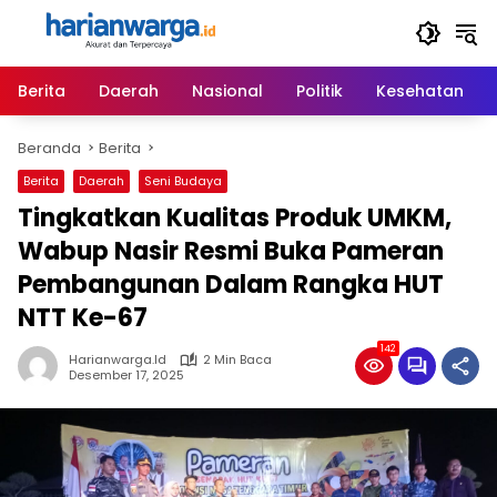
Langsung
ke
konten
Berita
Daerah
Nasional
Politik
Kesehatan
Beranda
Berita
Berita
Daerah
Seni Budaya
Tingkatkan Kualitas Produk UMKM,
Wabup Nasir Resmi Buka Pameran
Pembangunan Dalam Rangka HUT
NTT Ke-67
142
Harianwarga.id
2 Min Baca
Desember 17, 2025