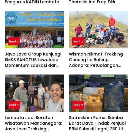
Pengurus KADIN Lembata
Theresia Ina Erap Dkk:
Gugatan David Lamawato
Dkk Ditolak untuk Keempat
Kalinya
Berita
Berita
Java Lava Group Kunjungi
Wisman Nikmati Trekking
SMKS SANCTUS Lewoleba:
Gunung Ile Boleng,
Momentum Edukasi dan
Adonara: Petualangan
Budaya
Alam yang Tak Terlupakan
Berita
Berita
Lembata Jadi Sorotan
Satreskrim Polres Sumba
Wisatawan Mancanegara:
Barat Daya Tindak Penjual
Java Lava Trekking
BBM Subsidi Ilegal, 780 Liter