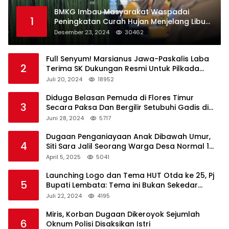
BMKG Imbau Masyarakat Waspadai
1
Peningkatan Curah Hujan Menjelang Libur
Natal dan Tahun Baru
Desember 23, 2024
30462
Full Senyum! Marsianus Jawa-Paskalis Laba
2
Terima SK Dukungan Resmi Untuk Pilkada
Lembata
Juli 20, 2024
18952
Diduga Belasan Pemuda di Flores Timur
3
Secara Paksa Dan Bergilir Setubuhi Gadis di
Bawah Umur
Juni 28, 2024
5717
Dugaan Penganiayaan Anak Dibawah Umur,
4
Siti Sara Jalil Seorang Warga Desa Normal 1
Melapor ke Polisi
April 5, 2025
5041
Launching Logo dan Tema HUT Otda ke 25, Pj
5
Bupati Lembata: Tema ini Bukan Sekedar
Refleksi Semalam
Juli 22, 2024
4195
Miris, Korban Dugaan Dikeroyok Sejumlah
6
Oknum Polisi Disaksikan Istri