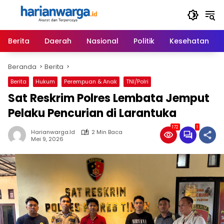
Langsung
ke
konten
Berita
Daerah
Nasional
Politik
Kesehatan
Beranda
Berita
Berita
Hukum
Perempuan & Anak
TNI/Polri
Sat Reskrim Polres Lembata Jemput
Pelaku Pencurian di Larantuka
172
1
Harianwarga.id
2 Min Baca
Mei 9, 2026