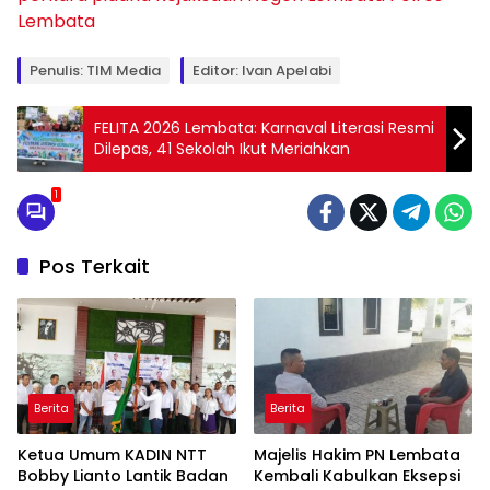
Lembata
Penulis: TIM Media
Editor: Ivan Apelabi
FELITA 2026 Lembata: Karnaval Literasi Resmi
Dilepas, 41 Sekolah Ikut Meriahkan
1
Pos Terkait
Berita
Berita
Ketua Umum KADIN NTT
Majelis Hakim PN Lembata
Bobby Lianto Lantik Badan
Kembali Kabulkan Eksepsi