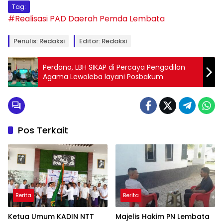
Tag:
#Realisasi PAD
Daerah
Pemda Lembata
Penulis: Redaksi
Editor: Redaksi
Perdana, LBH SIKAP di Percaya Pengadilan
Agama Lewoleba layani Posbakum
Pos Terkait
Berita
Berita
Ketua Umum KADIN NTT
Majelis Hakim PN Lembata