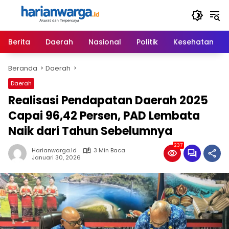
Langsung
ke
konten
Berita
Daerah
Nasional
Politik
Kesehatan
Beranda
Daerah
Daerah
Realisasi Pendapatan Daerah 2025
Capai 96,42 Persen, PAD Lembata
Naik dari Tahun Sebelumnya
237
Harianwarga.id
3 Min Baca
Januari 30, 2026