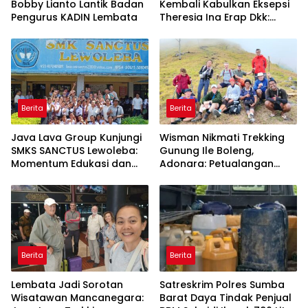
Bobby Lianto Lantik Badan
Kembali Kabulkan Eksepsi
Pengurus KADIN Lembata
Theresia Ina Erap Dkk:
Gugatan David Lamawato
Dkk Ditolak untuk Keempat
Kalinya
Berita
Berita
Java Lava Group Kunjungi
Wisman Nikmati Trekking
SMKS SANCTUS Lewoleba:
Gunung Ile Boleng,
Momentum Edukasi dan
Adonara: Petualangan
Budaya
Alam yang Tak Terlupakan
Berita
Berita
Lembata Jadi Sorotan
Satreskrim Polres Sumba
Wisatawan Mancanegara:
Barat Daya Tindak Penjual