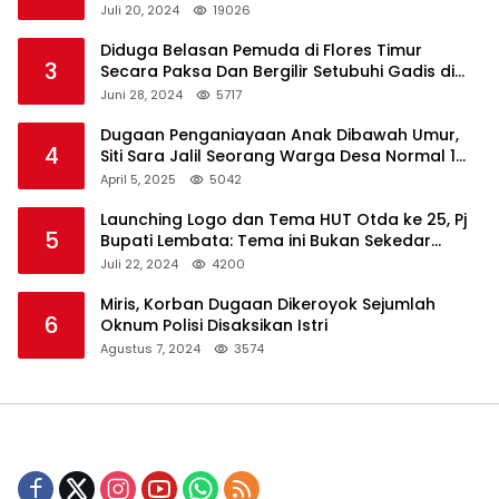
Lembata
Juli 20, 2024
19026
Diduga Belasan Pemuda di Flores Timur
3
Secara Paksa Dan Bergilir Setubuhi Gadis di
Bawah Umur
Juni 28, 2024
5717
Dugaan Penganiayaan Anak Dibawah Umur,
4
Siti Sara Jalil Seorang Warga Desa Normal 1
Melapor ke Polisi
April 5, 2025
5042
Launching Logo dan Tema HUT Otda ke 25, Pj
5
Bupati Lembata: Tema ini Bukan Sekedar
Refleksi Semalam
Juli 22, 2024
4200
Miris, Korban Dugaan Dikeroyok Sejumlah
6
Oknum Polisi Disaksikan Istri
Agustus 7, 2024
3574