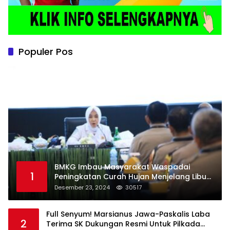
Populer Pos
BMKG Imbau Masyarakat Waspadai
1
Peningkatan Curah Hujan Menjelang Libur
Natal dan Tahun Baru
Desember 23, 2024
30517
Full Senyum! Marsianus Jawa-Paskalis Laba
2
Terima SK Dukungan Resmi Untuk Pilkada