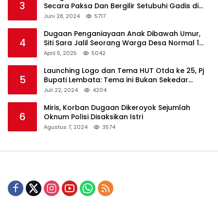
3
Secara Paksa Dan Bergilir Setubuhi Gadis di
Bawah Umur
Juni 28, 2024
5717
Dugaan Penganiayaan Anak Dibawah Umur,
4
Siti Sara Jalil Seorang Warga Desa Normal 1
Melapor ke Polisi
April 5, 2025
5042
Launching Logo dan Tema HUT Otda ke 25, Pj
5
Bupati Lembata: Tema ini Bukan Sekedar
Refleksi Semalam
Juli 22, 2024
4204
Miris, Korban Dugaan Dikeroyok Sejumlah
6
Oknum Polisi Disaksikan Istri
Agustus 7, 2024
3574