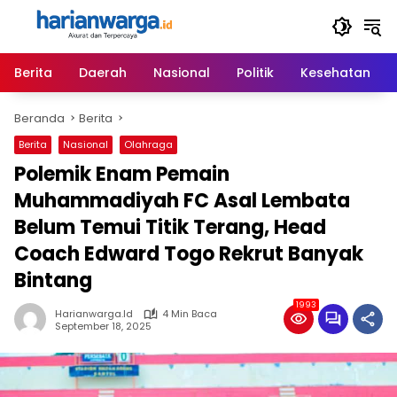
Langsung
ke
konten
Berita
Daerah
Nasional
Politik
Kesehatan
Beranda
Berita
Berita
Nasional
Olahraga
Polemik Enam Pemain
Muhammadiyah FC Asal Lembata
Belum Temui Titik Terang, Head
Coach Edward Togo Rekrut Banyak
Bintang
1993
Harianwarga.id
4 Min Baca
September 18, 2025