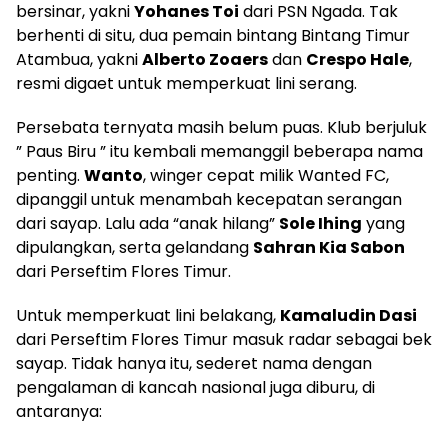
bersinar, yakni
Yohanes Toi
dari PSN Ngada. Tak
berhenti di situ, dua pemain bintang Bintang Timur
Atambua, yakni
Alberto Zoaers
dan
Crespo Hale
,
resmi digaet untuk memperkuat lini serang.
Persebata ternyata masih belum puas. Klub berjuluk
” Paus Biru ” itu kembali memanggil beberapa nama
penting.
Wanto
, winger cepat milik Wanted FC,
dipanggil untuk menambah kecepatan serangan
dari sayap. Lalu ada “anak hilang”
Sole Ihing
yang
dipulangkan, serta gelandang
Sahran Kia Sabon
dari Perseftim Flores Timur.
Untuk memperkuat lini belakang,
Kamaludin Dasi
dari Perseftim Flores Timur masuk radar sebagai bek
sayap. Tidak hanya itu, sederet nama dengan
pengalaman di kancah nasional juga diburu, di
antaranya: