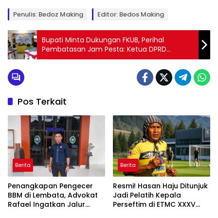
Penulis: Bedoz Making
Editor: Bedos Making
Bupati Minta Dukungan FKUB, Perihal
Pembatasan Jam Pesta: Ketua DPRD
Lembata Ingatkan Kancing Baju FKUB
Pos Terkait
Berita
Berita
Penangkapan Pengecer
Resmi! Hasan Haju Ditunjuk
BBM di Lembata, Advokat
Jadi Pelatih Kepala
Rafael Ingatkan Jalur
Perseftim di ETMC XXXV
Hukum dan Solusi Distribusi
2026