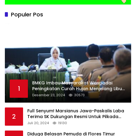
Populer Pos
BMKG Imbau Masyarakat Waspadai
1
Peningkatan Curah Hujan Menjelang Libur
Natal dan Tahun Baru
Desember 23, 2024
30573
Full Senyum! Marsianus Jawa-Paskalis Laba
2
Terima SK Dukungan Resmi Untuk Pilkada
Lembata
Juli 20, 2024
19130
Diduga Belasan Pemuda di Flores Timur