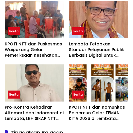
Berita
Berita
KPOTI NTT dan Puskesmas
Lembata Tetapkan
Waipukang Gelar
Standar Pelayanan Publik
Pemeriksaan Kesehatan
Berbasis Digital untuk
Gratis di Desa Dulitukan
Kearsipan dan
Perpustakaan
Berita
Berita
Pro-Kontra Kehadiran
KPOTI NTT dan Komunitas
Alfamart dan Indomaret di
Baibereun Gelar TEMAN
Lembata, LBH SIKAP NTT
KITA 2026 di Lembata,
Ingatkan Dampak bagi
Hidupkan Kembali
UMKM
Permainan Tradisional
Tinggalkan Balasan