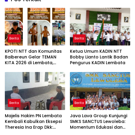
Berita
Berita
KPOTI NTT dan Komunitas
Ketua Umum KADIN NTT
Baibereun Gelar TEMAN
Bobby Lianto Lantik Badan
KITA 2026 di Lembata,
Pengurus KADIN Lembata
Hidupkan Kembali
Permainan Tradisional
Berita
Berita
Majelis Hakim PN Lembata
Java Lava Group Kunjungi
Kembali Kabulkan Eksepsi
SMKS SANCTUS Lewoleba:
Theresia Ina Erap Dkk:
Momentum Edukasi dan
Gugatan David Lamawato
Budaya