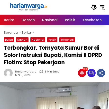
Langsung
ke
konten
Berita
Daerah
Nasional
Politik
Kesehatan
Beranda
Berita
Berita
Daerah
Nasional
Politik
Teknologi
Terbongkar, Ternyata Sumur Bor di
Solor Instruksi Bupati, Komisi II DPRD
Flotim: Stop Pekerjaan
813
Harianwarga.id
3 Min Baca
Mei 5, 2025