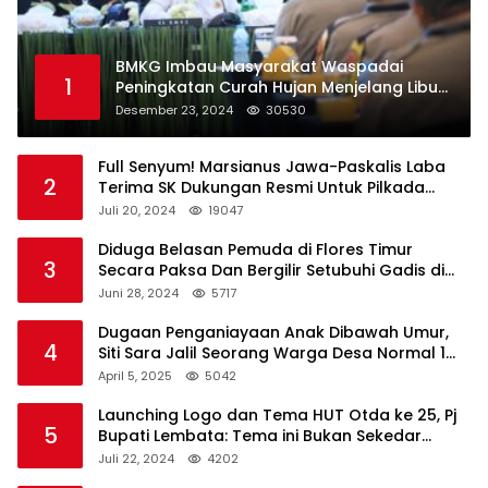
BMKG Imbau Masyarakat Waspadai
1
Peningkatan Curah Hujan Menjelang Libur
Natal dan Tahun Baru
Desember 23, 2024
30530
Full Senyum! Marsianus Jawa-Paskalis Laba
2
Terima SK Dukungan Resmi Untuk Pilkada
Lembata
Juli 20, 2024
19047
Diduga Belasan Pemuda di Flores Timur
3
Secara Paksa Dan Bergilir Setubuhi Gadis di
Bawah Umur
Juni 28, 2024
5717
Dugaan Penganiayaan Anak Dibawah Umur,
4
Siti Sara Jalil Seorang Warga Desa Normal 1
Melapor ke Polisi
April 5, 2025
5042
Launching Logo dan Tema HUT Otda ke 25, Pj
5
Bupati Lembata: Tema ini Bukan Sekedar
Refleksi Semalam
Juli 22, 2024
4202