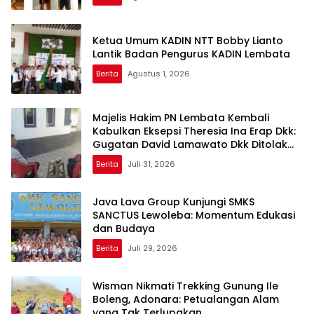
Ketua Umum KADIN NTT Bobby Lianto
Lantik Badan Pengurus KADIN Lembata
Berita
Agustus 1, 2026
Majelis Hakim PN Lembata Kembali
Kabulkan Eksepsi Theresia Ina Erap Dkk:
Gugatan David Lamawato Dkk Ditolak
untuk Keempat Kalinya
Berita
Juli 31, 2026
Java Lava Group Kunjungi SMKS
SANCTUS Lewoleba: Momentum Edukasi
dan Budaya
Berita
Juli 29, 2026
Wisman Nikmati Trekking Gunung Ile
Boleng, Adonara: Petualangan Alam
yang Tak Terlupakan