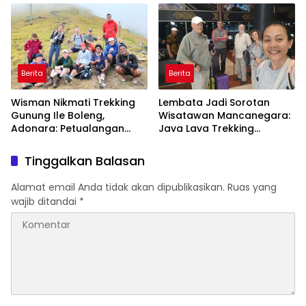
Dkk Ditolak untuk Keempat
Kalinya
Berita
Berita
Wisman Nikmati Trekking
Lembata Jadi Sorotan
Gunung Ile Boleng,
Wisatawan Mancanegara:
Adonara: Petualangan
Java Lava Trekking
Alam yang Tak Terlupakan
Gunung Ikonik NTT
Tinggalkan Balasan
Alamat email Anda tidak akan dipublikasikan.
Ruas yang
wajib ditandai
*