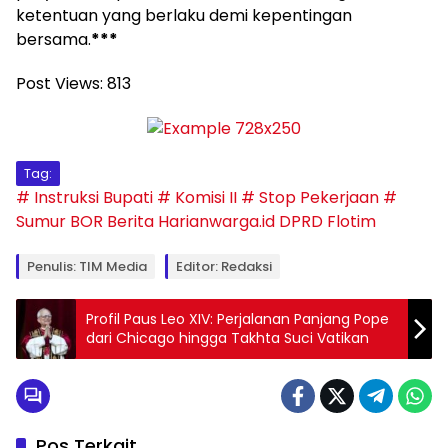
ketentuan yang berlaku demi kepentingan
bersama.
***
Post Views:
813
Tag:
# Instruksi Bupati
# Komisi II
# Stop Pekerjaan
#
Sumur BOR
Berita Harianwarga.id
DPRD Flotim
Penulis: TIM Media
Editor: Redaksi
Profil Paus Leo XIV: Perjalanan Panjang Pope
dari Chicago hingga Takhta Suci Vatikan
Pos Terkait