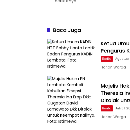
berikutnya.
Baca Juga
Ketua Umum
Pengurus 
Berita
Agustus 
Harian Warga 
Majelis Ha
Theresia I
Ditolak un
Berita
Juli 31, 
Harian Warga – 