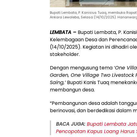
Bupati Lembata, P. Kanisius Tuaq, membuka Rapa
Ankara Lewoleba, Selasa (14/10/2025). Harianwar
LEMBATA –
Bupati Lembata, P. Kani
Kelembagaan Desa dan Perencanaan
(14/10/2025). Kegiatan ini dihadiri 
stakeholder.
Dengan mengusung tema
‘One Vill
Garden, One Village Two Livestock
Saing,’
Bupati Kanis Tuaq menekanka
membangun desa.
“Pembangunan desa adalah tanggung
berinovasi, dan berdedikasi dalam m
BACA JUGA:
Bupati Lembata Jatu
Pencopotan Kapus Loang Harus 