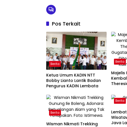
Pos Terkait
Berita
Berita
Majelis
Ketua Umum KADIN NTT
Kembali
Bobby Lianto Lantik Badan
Theresi
Pengurus KADIN Lembata
Gugata
Dkk Dit
Kalinya
Berita
Lembat
Berita
Wisata
Java L
Wisman Nikmati Trekking