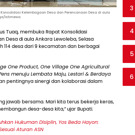
3
t Konsolidasi Kelembagaan Desa dan Perencanaan Desa di aula
ga/Istimewa.
4
sius Tuaq, membuka Rapat Konsolidasi
 Desa di aula Ankara Lewoleba, Selasa
oleh 114 desa dari 9 kecamatan dan berbagai
5
age One Product, One Village One Agricultural
 Pens menuju Lembata Maju, Lestari & Berdaya
6
n pentingnya sinergi dan kolaborasi dalam
 jawab bersama. Mari kita terus bekerja keras,
embangun desa-desa kita,” ujar Bupati.
hkan Hukuman Disiplin, Yos Beda Hayon:
Sesuai Aturan ASN