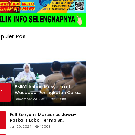
puler Pos
BMKG Imbau Masyarakat
1
Waspadai Peningkatan Curah
Hujan Menjelang Libur Natal
Desember 23, 2024
30490
dan Tahun Baru
Full Senyum! Marsianus Jawa-
Paskalis Laba Terima SK
Dukungan Resmi Untuk Pilkada
Juli 20, 2024
19003
Lembata