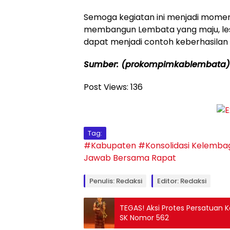
Semoga kegiatan ini menjadi mom
membangun Lembata yang maju, lest
dapat menjadi contoh keberhasilan
Sumber: (prokompimkablembata)
Post Views:
136
Tag:
#Kabupaten
#Konsolidasi Kelemba
Jawab Bersama
Rapat
Penulis: Redaksi
Editor: Redaksi
TEGAS! Aksi Protes Persatuan 
SK Nomor 562