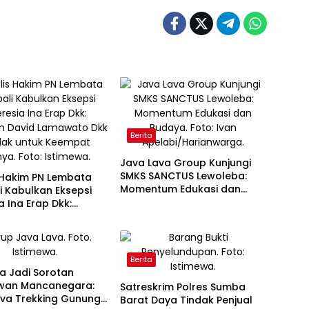
Berita
Java Lava Group Kunjungi
SMKS SANCTUS Lewoleba:
 Hakim PN Lembata
Momentum Edukasi dan
 Kabulkan Eksepsi
Budaya
a Ina Erap Dkk:
n David Lamawato
olak untuk Keempat
Berita
a Jadi Sorotan
wan Mancanegara:
Satreskrim Polres Sumba
ava Trekking Gunung
Barat Daya Tindak Penjual