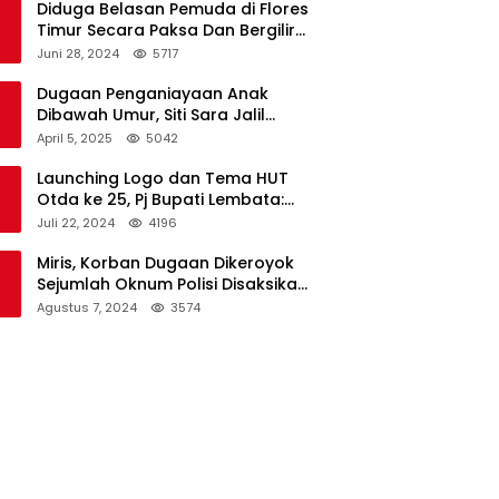
Diduga Belasan Pemuda di Flores
Timur Secara Paksa Dan Bergilir
Setubuhi Gadis di Bawah Umur
Juni 28, 2024
5717
Dugaan Penganiayaan Anak
Dibawah Umur, Siti Sara Jalil
Seorang Warga Desa Normal 1
April 5, 2025
5042
Melapor ke Polisi
Launching Logo dan Tema HUT
Otda ke 25, Pj Bupati Lembata:
Tema ini Bukan Sekedar Refleksi
Juli 22, 2024
4196
Semalam
Miris, Korban Dugaan Dikeroyok
Sejumlah Oknum Polisi Disaksikan
Istri
Agustus 7, 2024
3574