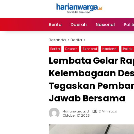
Langsung
ke
konten
Berita
Daerah
Nasional
Polit
Beranda
Berita
Berita
Daerah
Ekonomi
Nasional
Politik
Lembata Gelar Ra
Kelembagaan Desa
Tegaskan Pemba
Jawab Bersama
Harianwarga.id
2 Min Baca
Oktober 17, 2025