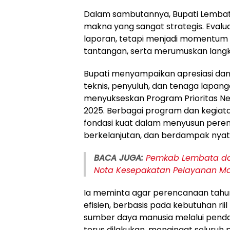
Dalam sambutannya, Bupati Lembata
makna yang sangat strategis. Evalu
laporan, tetapi menjadi momentum u
tantangan, serta merumuskan langk
Bupati menyampaikan apresiasi dan
teknis, penyuluh, dan tenaga lapang
menyukseskan Program Prioritas N
2025. Berbagai program dan kegiata
fondasi kuat dalam menyusun peren
berkelanjutan, dan berdampak nyat
BACA JUGA:
Pemkab Lembata da
Nota Kesepakatan Pelayanan M
Ia meminta agar perencanaan tahun 
efisien, berbasis pada kebutuhan rii
sumber daya manusia melalui penda
terus dilakukan, mengingat seluruh 