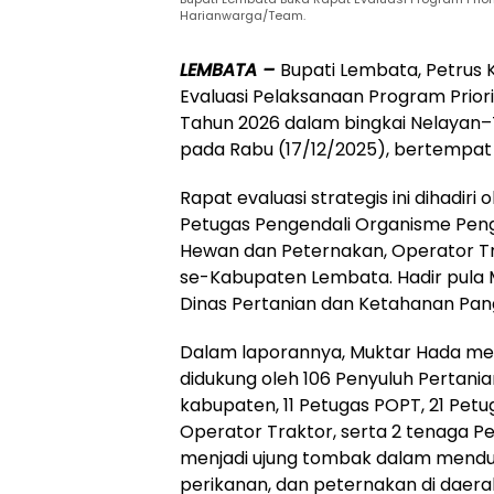
Harianwarga/Team.
LEMBATA –
Bupati Lembata, Petrus 
Evaluasi Pelaksanaan Program Prior
Tahun 2026 dalam bingkai Nelayan–T
pada Rabu (17/12/2025), bertempat 
Rapat evaluasi strategis ini dihadir
Petugas Pengendali Organisme Pe
Hewan dan Peternakan, Operator Tr
se-Kabupaten Lembata. Hadir pula 
Dinas Pertanian dan Ketahanan Pa
Dalam laporannya, Muktar Hada me
didukung oleh 106 Penyuluh Pertania
kabupaten, 11 Petugas POPT, 21 Pet
Operator Traktor, serta 2 tenaga Pe
menjadi ujung tombak dalam mendu
perikanan, dan peternakan di daera