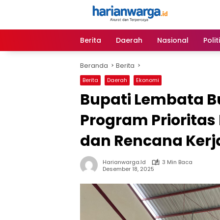
Langsung
ke
konten
Berita
Daerah
Nasional
Polit
Beranda
Berita
Berita
Daerah
Ekonomi
Bupati Lembata B
Program Prioritas
dan Rencana Kerj
Harianwarga.id
3 Min Baca
Desember 18, 2025