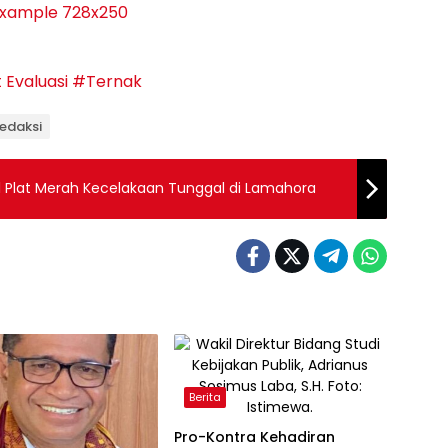
Evaluasi
#Ternak
Redaksi
l Plat Merah Kecelakaan Tunggal di Lamahora
Berita
Pro-Kontra Kehadiran