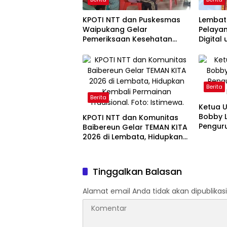
KPOTI NTT dan Puskesmas
Lembat
Waipukang Gelar
Pelayan
Pemeriksaan Kesehatan
Digital
Gratis di Desa Dulitukan
Perpus
Berita
Berita
Ketua 
Bobby L
KPOTI NTT dan Komunitas
Pengur
Baibereun Gelar TEMAN KITA
2026 di Lembata, Hidupkan
Kembali Permainan
Tradisional
Tinggalkan Balasan
Alamat email Anda tidak akan dipublikasi