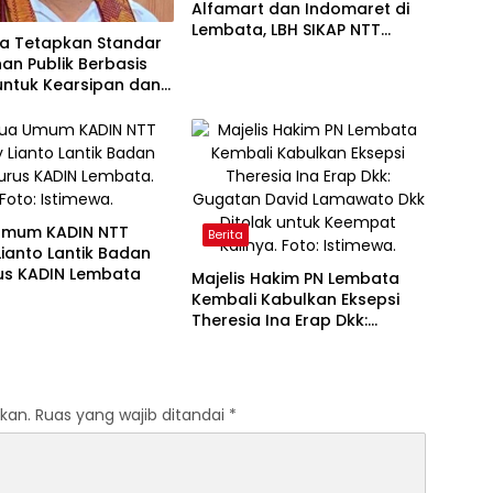
Alfamart dan Indomaret di
Lembata, LBH SIKAP NTT
a Tetapkan Standar
Ingatkan Dampak bagi
an Publik Berbasis
UMKM
 untuk Kearsipan dan
takaan
Umum KADIN NTT
Berita
ianto Lantik Badan
us KADIN Lembata
Majelis Hakim PN Lembata
Kembali Kabulkan Eksepsi
Theresia Ina Erap Dkk:
Gugatan David Lamawato
Dkk Ditolak untuk Keempat
Kalinya
kan.
Ruas yang wajib ditandai
*