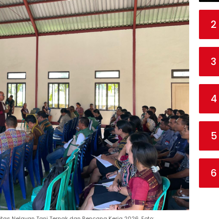
2
3
4
5
6
itas Nelayan Tani Ternak dan Rencana Kerja 2026. Foto: