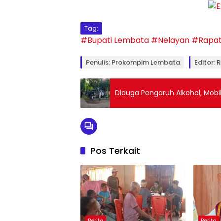
Tag:
#Bupati Lembata
#Nelayan
#Rapat 
Penulis: Prokompim Lembata
Editor: 
Diduga Pengaruh Alkohol, Mobi
Pos Terkait
Berita
Berita