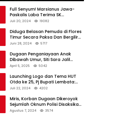
Full Senyum! Marsianus Jawa-
Paskalis Laba Terima SK
Dukungan Resmi Untuk Pilkada
Juli 20, 2024
19082
Lembata
Diduga Belasan Pemuda di Flores
Timur Secara Paksa Dan Bergilir
Setubuhi Gadis di Bawah Umur
Juni 28, 2024
5717
Dugaan Penganiayaan Anak
Dibawah Umur, Siti Sara Jalil
Seorang Warga Desa Normal 1
April 5, 2025
5042
Melapor ke Polisi
Launching Logo dan Tema HUT
Otda ke 25, Pj Bupati Lembata:
Tema ini Bukan Sekedar Refleksi
Juli 22, 2024
4202
Semalam
Miris, Korban Dugaan Dikeroyok
Sejumlah Oknum Polisi Disaksikan
Istri
Agustus 7, 2024
3574