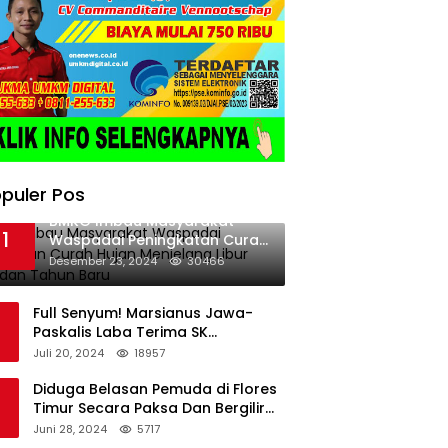
puler Pos
BMKG Imbau Masyarakat
1
Waspadai Peningkatan Curah
Hujan Menjelang Libur Natal
Desember 23, 2024
30466
dan Tahun Baru
Full Senyum! Marsianus Jawa-
Paskalis Laba Terima SK
Dukungan Resmi Untuk Pilkada
Juli 20, 2024
18957
Lembata
Diduga Belasan Pemuda di Flores
Timur Secara Paksa Dan Bergilir
Setubuhi Gadis di Bawah Umur
Juni 28, 2024
5717