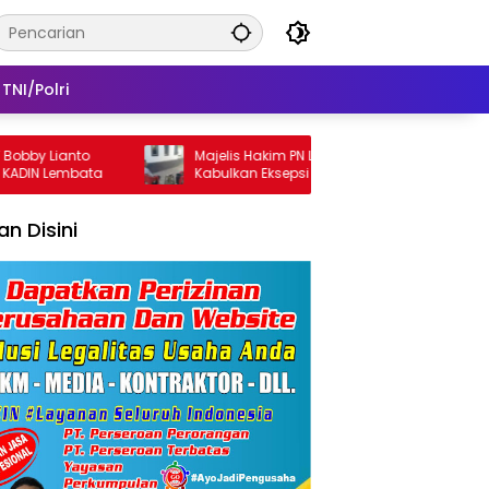
TNI/Polri
 Lianto
Majelis Hakim PN Lembata Kembali
N Lembata
Kabulkan Eksepsi Theresia Ina Erap Dkk:
Gugatan David Lamawato Dkk Ditolak
untuk Keempat Kalinya
lan Disini