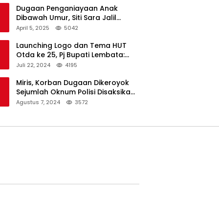
Dugaan Penganiayaan Anak
Dibawah Umur, Siti Sara Jalil
Seorang Warga Desa Normal 1
April 5, 2025
5042
Melapor ke Polisi
Launching Logo dan Tema HUT
Otda ke 25, Pj Bupati Lembata:
Tema ini Bukan Sekedar Refleksi
Juli 22, 2024
4195
Semalam
Miris, Korban Dugaan Dikeroyok
Sejumlah Oknum Polisi Disaksikan
Istri
Agustus 7, 2024
3572