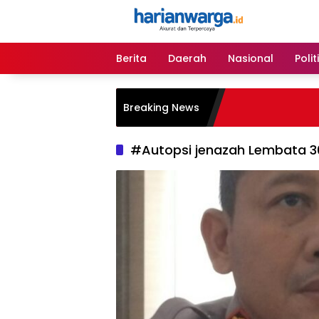
Langsung
ke
konten
Berita
Daerah
Nasional
Polit
Breaking News
#Autopsi jenazah Lembata 30