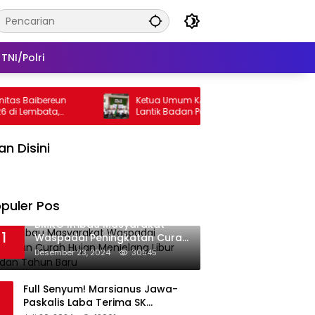
TNI/Polri
 Baibereun
Ketua Umum KADIN NTT Bobby Lianto
 Lembata,
Lantik Badan Pengurus KADIN Lembata
inan
lan Disini
puler Pos
BMKG Imbau Masyarakat
1
Waspadai Peningkatan Curah
Hujan Menjelang Libur Natal
Desember 23, 2024
30545
dan Tahun Baru
Full Senyum! Marsianus Jawa-
Paskalis Laba Terima SK