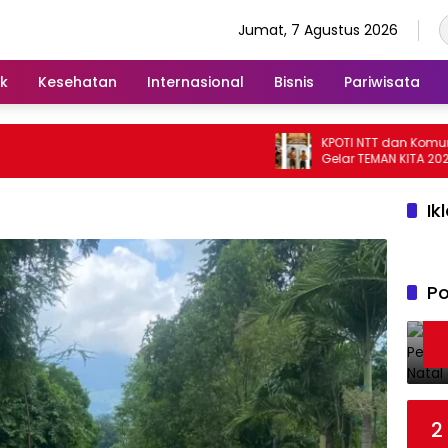
Jumat, 7 Agustus 2026
ik
Kesehatan
Internasional
Bisnis
Pariwisata
KPOTI NTT dan Komunitas
Gelar TEMAN KITA 2026 di
Hidupkan Kembali Perma
Tradisional
Ik
Po
2