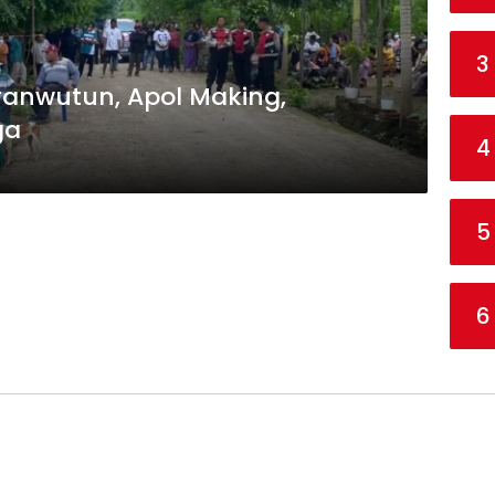
3
ranwutun, Apol Making,
ga
4
5
6