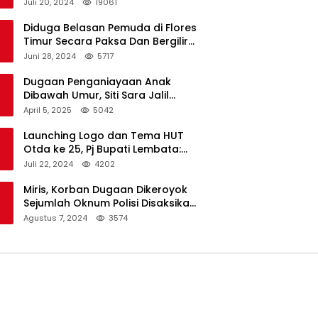
Dukungan Resmi Untuk Pilkada
Juli 20, 2024
19061
Lembata
Diduga Belasan Pemuda di Flores
Timur Secara Paksa Dan Bergilir
Setubuhi Gadis di Bawah Umur
Juni 28, 2024
5717
Dugaan Penganiayaan Anak
Dibawah Umur, Siti Sara Jalil
Seorang Warga Desa Normal 1
April 5, 2025
5042
Melapor ke Polisi
Launching Logo dan Tema HUT
Otda ke 25, Pj Bupati Lembata:
Tema ini Bukan Sekedar Refleksi
Juli 22, 2024
4202
Semalam
Miris, Korban Dugaan Dikeroyok
Sejumlah Oknum Polisi Disaksikan
Istri
Agustus 7, 2024
3574