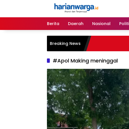
Langsung
ke
konten
Berita
Daerah
Nasional
Polit
Breaking News
#Apol Making meninggal