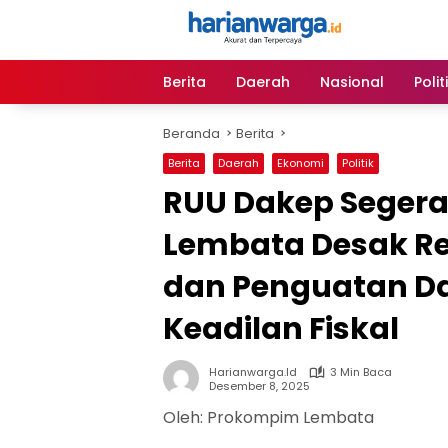
Langsung
ke
konten
Berita
Daerah
Nasional
Polit
Beranda
Berita
Berita
Daerah
Ekonomi
Politik
RUU Dakep Segera
Lembata Desak Re
dan Penguatan Da
Keadilan Fiskal
Harianwarga.id
3 Min Baca
Desember 8, 2025
Oleh: Prokompim Lembata