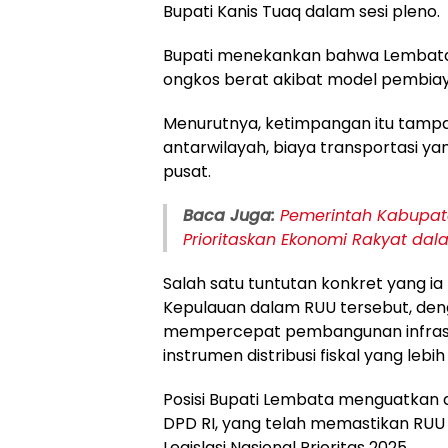
Bupati Kanis Tuaq dalam sesi pleno.
Bupati menekankan bahwa Lembata
ongkos berat akibat model pembia
Menurutnya, ketimpangan itu tamp
antarwilayah, biaya transportasi ya
pusat.
Baca Juga:
Pemerintah Kabupa
Prioritaskan Ekonomi Rakyat da
Salah satu tuntutan konkret yang i
Kepulauan dalam RUU tersebut, den
mempercepat pembangunan infrastru
instrumen distribusi fiskal yang lebi
Posisi Bupati Lembata menguatkan 
DPD RI, yang telah memastikan RU
Legislasi Nasional Prioritas 2025.