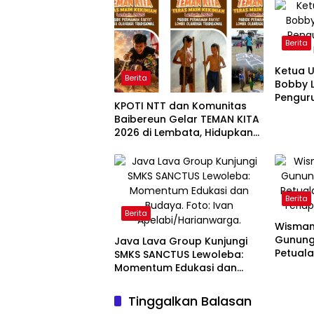
Berita
Ketua 
Berita
Bobby L
Pengur
KPOTI NTT dan Komunitas
Baibereun Gelar TEMAN KITA
2026 di Lembata, Hidupkan
Kembali Permainan
Tradisional
Berita
Berita
Wisman 
Gunung 
Java Lava Group Kunjungi
Petual
SMKS SANCTUS Lewoleba:
Terlup
Momentum Edukasi dan
Budaya
Tinggalkan Balasan