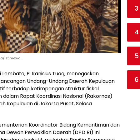
3
4
5
ga/Istimewa.
 Lembata, P. Kanisius Tuaq, menegaskan
6
Rancangan Undang-Undang Daerah Kepulauan
if terhadap ketimpangan struktur fiskal
an dalam Rapat Koordinasi Nasional (Rakornas)
 Kepulauan di Jakarta Pusat, Selasa
Kementerian Koordinator Bidang Kemaritiman dan
a Dewan Perwakilan Daerah (DPD RI) ini
si dan eksekutif, mulai dari Panitia Perancang