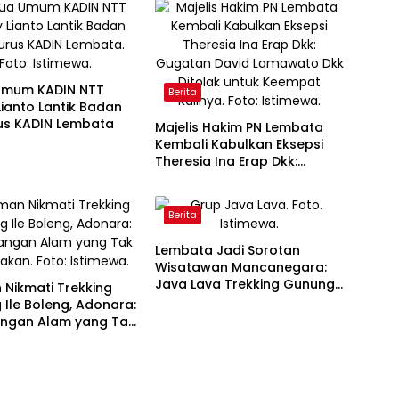
Umum KADIN NTT
Berita
ianto Lantik Badan
us KADIN Lembata
Majelis Hakim PN Lembata
Kembali Kabulkan Eksepsi
Theresia Ina Erap Dkk:
Gugatan David Lamawato
Dkk Ditolak untuk Keempat
Kalinya
Berita
Lembata Jadi Sorotan
Wisatawan Mancanegara:
Java Lava Trekking Gunung
Nikmati Trekking
Ikonik NTT
Ile Boleng, Adonara:
angan Alam yang Tak
akan