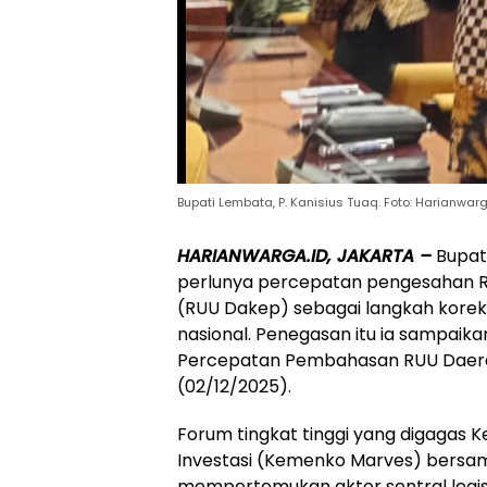
Bupati Lembata, P. Kanisius Tuaq. Foto: Harianwar
HARIANWARGA.ID, JAKARTA –
Bupati
perlunya percepatan pengesahan 
(RUU Dakep) sebagai langkah korekt
nasional. Penegasan itu ia sampaik
Percepatan Pembahasan RUU Daerah
(02/12/2025).
Forum tingkat tinggi yang digagas 
Investasi (Kemenko Marves) bersam
mempertemukan aktor sentral legisla