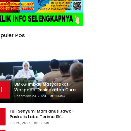
puler Pos
BMKG Imbau Masyarakat
1
Waspadai Peningkatan Curah
Hujan Menjelang Libur Natal
Desember 23, 2024
30494
dan Tahun Baru
Full Senyum! Marsianus Jawa-
Paskalis Laba Terima SK
Dukungan Resmi Untuk Pilkada
Juli 20, 2024
19009
Lembata