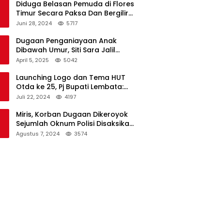
Diduga Belasan Pemuda di Flores
Timur Secara Paksa Dan Bergilir
Setubuhi Gadis di Bawah Umur
Juni 28, 2024
5717
Dugaan Penganiayaan Anak
Dibawah Umur, Siti Sara Jalil
Seorang Warga Desa Normal 1
April 5, 2025
5042
Melapor ke Polisi
Launching Logo dan Tema HUT
Otda ke 25, Pj Bupati Lembata:
Tema ini Bukan Sekedar Refleksi
Juli 22, 2024
4197
Semalam
Miris, Korban Dugaan Dikeroyok
Sejumlah Oknum Polisi Disaksikan
Istri
Agustus 7, 2024
3574