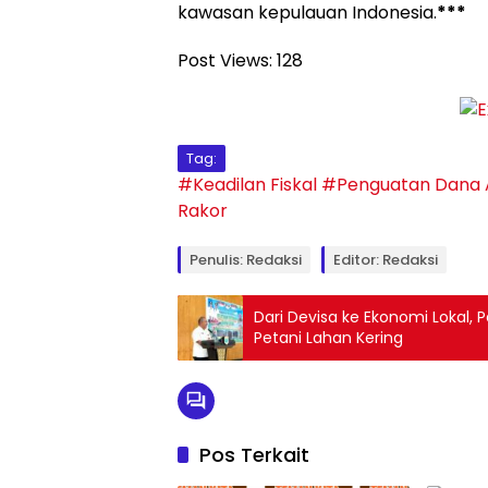
kawasan kepulauan Indonesia.
***
Post Views:
128
Tag:
#Keadilan Fiskal
#Penguatan Dana A
Rakor
Penulis: Redaksi
Editor: Redaksi
Dari Devisa ke Ekonomi Lokal
Petani Lahan Kering
Pos Terkait