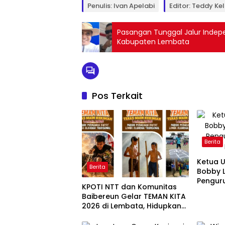
Penulis: Ivan Apelabi
Editor: Teddy Kel
Pasangan Tunggal Jalur Indepen
Kabupaten Lembata
Pos Terkait
Berita
Ketua 
Berita
Bobby L
Pengur
KPOTI NTT dan Komunitas
Baibereun Gelar TEMAN KITA
2026 di Lembata, Hidupkan
Kembali Permainan
Tradisional