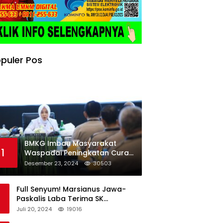
puler Pos
BMKG Imbau Masyarakat
1
Waspadai Peningkatan Curah
Hujan Menjelang Libur Natal
Desember 23, 2024
30503
dan Tahun Baru
Full Senyum! Marsianus Jawa-
Paskalis Laba Terima SK
Dukungan Resmi Untuk Pilkada
Juli 20, 2024
19016
Lembata