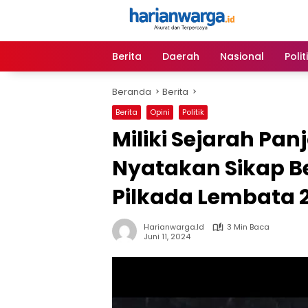
Langsung
ke
konten
Berita
Daerah
Nasional
Polit
Beranda
Berita
Berita
Opini
Politik
Miliki Sejarah Pa
Nyatakan Sikap B
Pilkada Lembata 
Harianwarga.id
3 Min Baca
Juni 11, 2024