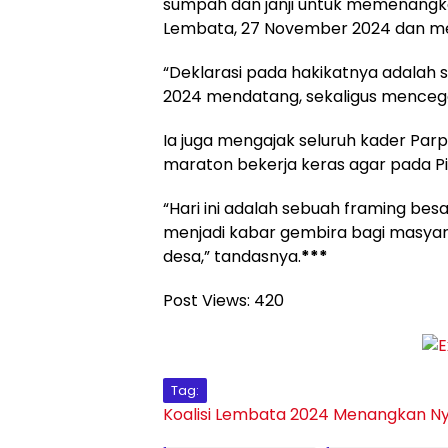
sumpah dan janji untuk memenangkan
Lembata, 27 November 2024 dan men
“Deklarasi pada hakikatnya adalah
2024 mendatang, sekaligus mencegah
Ia juga mengajak seluruh kader Parp
maraton bekerja keras agar pada 
“Hari ini adalah sebuah framing besa
menjadi kabar gembira bagi masyar
desa,” tandasnya.
***
Post Views:
420
Tag:
Koalisi
Lembata 2024
Menangkan
Ny