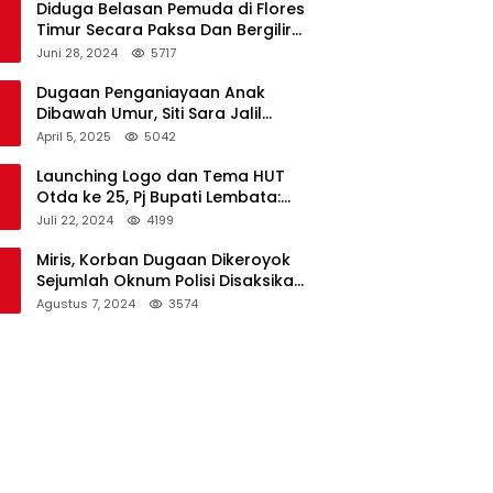
Diduga Belasan Pemuda di Flores
Timur Secara Paksa Dan Bergilir
Setubuhi Gadis di Bawah Umur
Juni 28, 2024
5717
Dugaan Penganiayaan Anak
Dibawah Umur, Siti Sara Jalil
Seorang Warga Desa Normal 1
April 5, 2025
5042
Melapor ke Polisi
Launching Logo dan Tema HUT
Otda ke 25, Pj Bupati Lembata:
Tema ini Bukan Sekedar Refleksi
Juli 22, 2024
4199
Semalam
Miris, Korban Dugaan Dikeroyok
Sejumlah Oknum Polisi Disaksikan
Istri
Agustus 7, 2024
3574