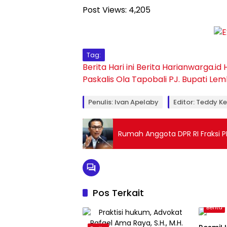
Post Views:
4,205
Tag:
Berita Hari ini
Berita Harianwarga.id
Paskalis Ola Tapobali
PJ. Bupati Le
Penulis: Ivan Apelaby
Editor: Teddy Ke
Rumah Anggota DPR RI Fraksi P
Pos Terkait
Berita