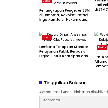
Resmi! 
Berita
Jadi Pe
di ETM
Penangkapan Pengecer BBM
di Lembata, Advokat Rafael
Ingatkan Jalur Hukum dan
Solusi Distribusi
Berita
Lembata Tetapkan Standar
Berita
Pelayanan Publik Berbasis
Digital untuk Kearsipan dan
Pro-Ko
Perpustakaan
Alfamar
Lembata
Ingatk
UMKM
Tinggalkan Balasan
Alamat email Anda tidak akan dipublikasi