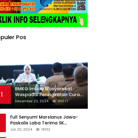
puler Pos
BMKG Imbau Masyarakat
1
Waspadai Peningkatan Curah
Hujan Menjelang Libur Natal
Desember 23, 2024
30577
dan Tahun Baru
Full Senyum! Marsianus Jawa-
Paskalis Laba Terima SK
Dukungan Resmi Untuk Pilkada
Juli 20, 2024
19132
Lembata