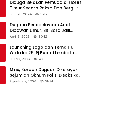
Diduga Belasan Pemuda di Flores
Timur Secara Paksa Dan Bergilir
Setubuhi Gadis di Bawah Umur
Juni 28, 2024
5717
Dugaan Penganiayaan Anak
Dibawah Umur, Siti Sara Jalil
Seorang Warga Desa Normal 1
April 5, 2025
5042
Melapor ke Polisi
Launching Logo dan Tema HUT
Otda ke 25, Pj Bupati Lembata:
Tema ini Bukan Sekedar Refleksi
Juli 22, 2024
4205
Semalam
Miris, Korban Dugaan Dikeroyok
Sejumlah Oknum Polisi Disaksikan
Istri
Agustus 7, 2024
3574