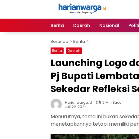
Langsung
ke
konten
Berita
Daerah
Nasional
Polit
Beranda
Berita
Berita
Daerah
Launching Logo d
Pj Bupati Lembata
Sekedar Refleksi
Harianwarga.id
3 Min Baca
Juli 22, 2024
Menurutnya, tema ini bukan sekedar 
menetapkannya tetapi memiliki pe