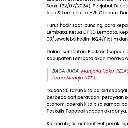
Senin (22/07/2024), Penjabat Bupat
logo & tema Hut ke-25 Otonomi Da
Turut hadir saat louncing, para ke
Lembata, Ketua DPRD Lembata, Kepa
03/Lewoleba kodim 1624/Flotim dan
Dalam sambutan, Paskalis (sapaan
Kabupaten Lembata akan merayaka
BACA JUGA:
Manyala Kaka, RELA
Lema Menuju NTT I
“Sudah 25 tahun kita berdiri sebag
berbeda dari perayaan-perayaan se
otonomi daerah kita bisa sampai pad
Paskalis Tapobali sapaan akrabnya.
Karena itu, di moment Hut perak in