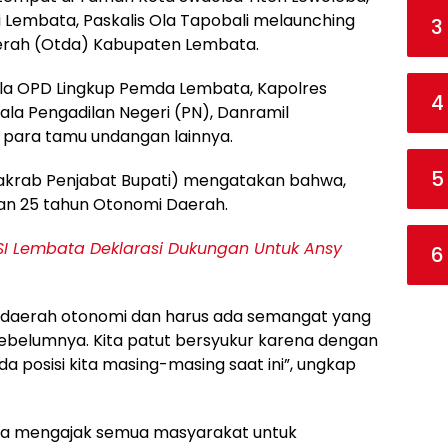
i Lembata, Paskalis Ola Tapobali melaunching
3
erah (Otda) Kabupaten Lembata.
pala OPD Lingkup Pemda Lembata, Kapolres
4
la Pengadilan Negeri (PN), Danramil
 para tamu undangan lainnya.
5
 akrab Penjabat Bupati) mengatakan bahwa,
n 25 tahun Otonomi Daerah.
SI Lembata Deklarasi Dukungan Untuk Ansy
6
ai daerah otonomi dan harus ada semangat yang
belumnya. Kita patut bersyukur karena dengan
a posisi kita masing-masing saat ini”, ungkap
i, ia mengajak semua masyarakat untuk