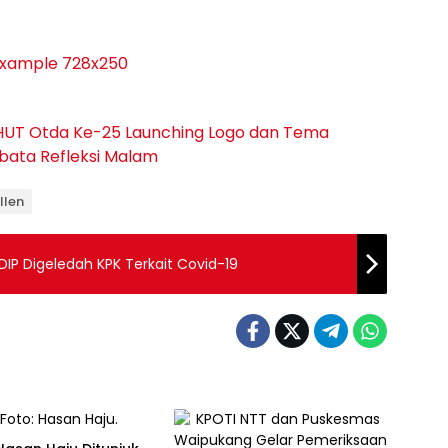
HUT Otda Ke-25
Launching
Logo dan Tema
mbata
Refleksi Malam
llen
DIP Digeledah KPK Terkait Covid-19