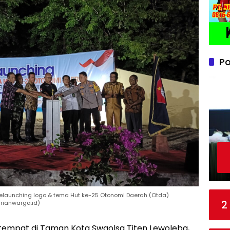
Po
melaunching logo & tema Hut ke-25 Otonomi Daerah (Otda)
2
arianwarga.id)
empat di Taman Kota Swaolsa Titen Lewoleba,