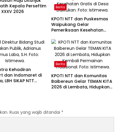
Hasan Haju Ditunjuk
latih Kepala Perseftim
Berita
C XXXV 2026
KPOTI NTT dan Puskesmas
Waipukang Gelar
Pemeriksaan Kesehatan
Gratis di Desa Dulitukan
Berita
ntra Kehadiran
t dan Indomaret di
KPOTI NTT dan Komunitas
, LBH SIKAP NTT
Baibereun Gelar TEMAN KITA
an Dampak bagi
2026 di Lembata, Hidupkan
Kembali Permainan
Tradisional
kan.
Ruas yang wajib ditandai
*