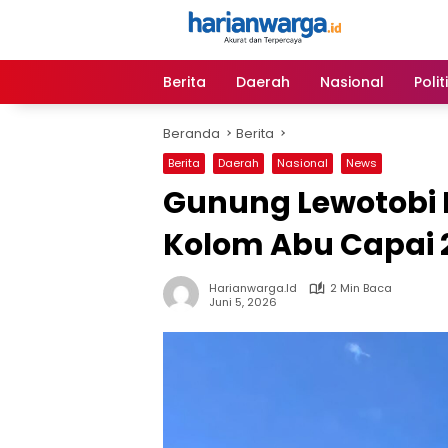
Langsung
ke
konten
Berita
Daerah
Nasional
Polit
Beranda
Berita
Berita
Daerah
Nasional
News
Gunung Lewotobi L
Kolom Abu Capai 
Harianwarga.id
2 Min Baca
Juni 5, 2026