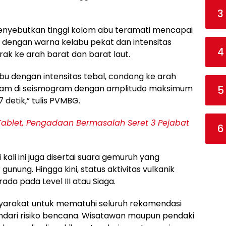
3
nyebutkan tinggi kolom abu teramati mencapai
 dengan warna kelabu pekat dan intensitas
4
rak ke arah barat dan barat laut.
u dengan intensitas tebal, condong ke arah
erekam di seismogram dengan amplitudo maksimum
5
 detik,” tulis PVMBG.
 Tablet, Pengadaan Bermasalah Seret 3 Pejabat
6
 kali ini juga disertai suara gemuruh yang
gunung. Hingga kini, status aktivitas vulkanik
da pada Level III atau Siaga.
arakat untuk mematuhi seluruh rekomendasi
ndari risiko bencana. Wisatawan maupun pendaki