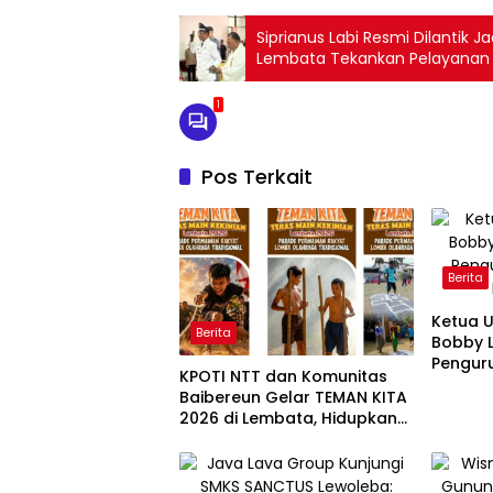
Siprianus Labi Resmi Dilantik 
Lembata Tekankan Pelayanan 
1
Pos Terkait
Berita
Ketua 
Berita
Bobby L
Pengur
KPOTI NTT dan Komunitas
Baibereun Gelar TEMAN KITA
2026 di Lembata, Hidupkan
Kembali Permainan
Tradisional