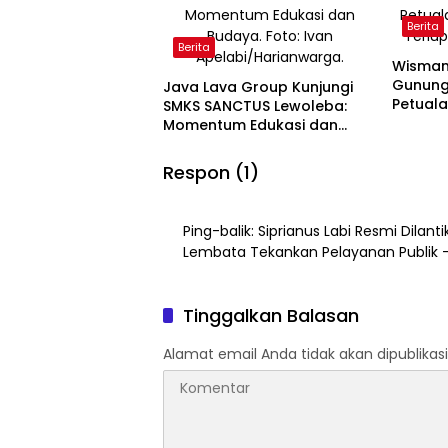
Berita
Berita
Wisman 
Gunung 
Java Lava Group Kunjungi
Petual
SMKS SANCTUS Lewoleba:
Terlup
Momentum Edukasi dan
Budaya
Respon (1)
Ping-balik:
Siprianus Labi Resmi Dilant
Lembata Tekankan Pelayanan Publik 
Tinggalkan Balasan
Alamat email Anda tidak akan dipublikasi