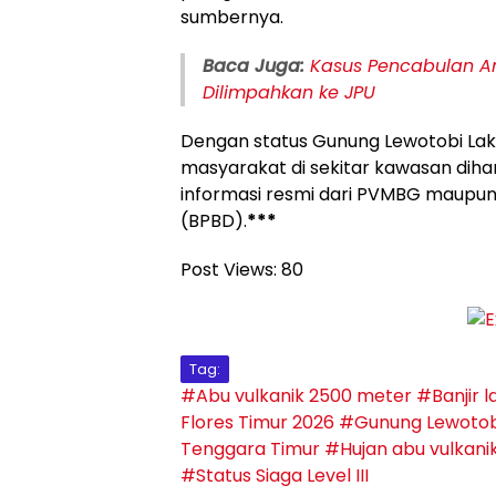
sumbernya.
Baca Juga:
Kasus Pencabulan An
Dilimpahkan ke JPU
Dengan status Gunung Lewotobi Laki-
masyarakat di sekitar kawasan di
informasi resmi dari PVMBG maupu
(BPBD).
***
Post Views:
80
Tag:
#Abu vulkanik 2500 meter
#Banjir l
Flores Timur 2026
#Gunung Lewotobi 
Tenggara Timur
#Hujan abu vulkani
#Status Siaga Level III