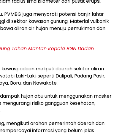
lam radius lima kilometer dari pusat erupsi.
, PVMBG juga menyoroti potensi banjir lahar
ggi di sekitar kawasan gunung. Material vulkanik
bawa aliran air hujan menuju pemukiman dan
agung Tahan Mantan Kepala BGN Dadan
kewaspadaan meliputi daerah sekitar aliran
tobi Laki-Laki, seperti Dulipali, Padang Pasir,
aya, Boru, dan Nawakote.
dampak hujan abu untuk menggunakan masker
a mengurangi risiko gangguan kesehatan,
.
nang, mengikuti arahan pemerintah daerah dan
 mempercayai informasi yang belum jelas