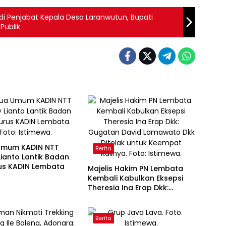
Jadi Penjabat Kepala Desa Laranwutun, Bupati
Publik
Umum KADIN NTT
Berita
ianto Lantik Badan
us KADIN Lembata
Majelis Hakim PN Lembata
Kembali Kabulkan Eksepsi
Theresia Ina Erap Dkk:
Gugatan David Lamawato
Dkk Ditolak untuk Keempat
Kalinya
Berita