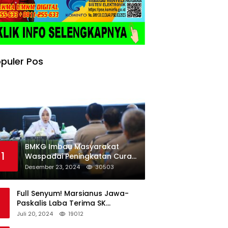
puler Pos
BMKG Imbau Masyarakat
1
Waspadai Peningkatan Curah
Hujan Menjelang Libur Natal
Desember 23, 2024
30503
dan Tahun Baru
Full Senyum! Marsianus Jawa-
Paskalis Laba Terima SK
Dukungan Resmi Untuk Pilkada
Juli 20, 2024
19012
Lembata