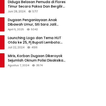
Diduga Belasan Pemuda di Flores
Timur Secara Paksa Dan Bergilir
Setubuhi Gadis di Bawah Umur
Juni 28, 2024
5717
Dugaan Penganiayaan Anak
Dibawah Umur, Siti Sara Jalil
Seorang Warga Desa Normal 1
April 5, 2025
5042
Melapor ke Polisi
Launching Logo dan Tema HUT
Otda ke 25, Pj Bupati Lembata:
Tema ini Bukan Sekedar Refleksi
Juli 22, 2024
4199
Semalam
Miris, Korban Dugaan Dikeroyok
Sejumlah Oknum Polisi Disaksikan
Istri
Agustus 7, 2024
3574