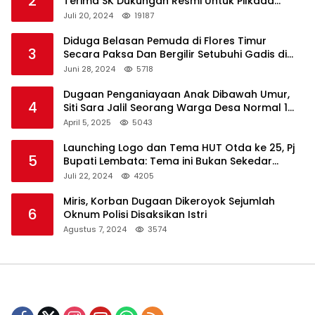
2
Terima SK Dukungan Resmi Untuk Pilkada
Lembata
Juli 20, 2024
19187
Diduga Belasan Pemuda di Flores Timur
3
Secara Paksa Dan Bergilir Setubuhi Gadis di
Bawah Umur
Juni 28, 2024
5718
Dugaan Penganiayaan Anak Dibawah Umur,
4
Siti Sara Jalil Seorang Warga Desa Normal 1
Melapor ke Polisi
April 5, 2025
5043
Launching Logo dan Tema HUT Otda ke 25, Pj
5
Bupati Lembata: Tema ini Bukan Sekedar
Refleksi Semalam
Juli 22, 2024
4205
Miris, Korban Dugaan Dikeroyok Sejumlah
6
Oknum Polisi Disaksikan Istri
Agustus 7, 2024
3574