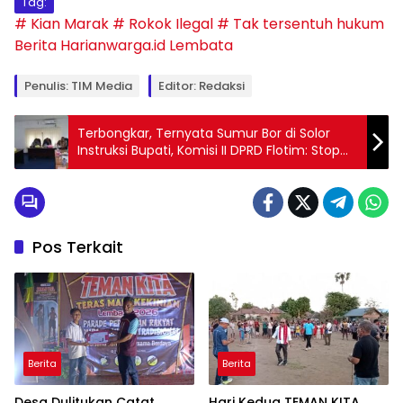
Tag:
# Kian Marak
# Rokok Ilegal
# Tak tersentuh hukum
Berita Harianwarga.id
Lembata
Penulis: TIM Media
Editor: Redaksi
Terbongkar, Ternyata Sumur Bor di Solor
Instruksi Bupati, Komisi II DPRD Flotim: Stop
Pekerjaan
Pos Terkait
Berita
Berita
Desa Dulitukan Catat
Hari Kedua TEMAN KITA