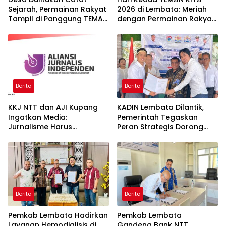
Sejarah, Permainan Rakyat
2026 di Lembata: Meriah
Tampil di Panggung TEMAN
dengan Permainan Rakyat
KITA 2026
dan Dukungan Bupati
Berita
Berita
KKJ NTT dan AJI Kupang
KADIN Lembata Dilantik,
Ingatkan Media:
Pemerintah Tegaskan
Jurnalisme Harus
Peran Strategis Dorong
Berimbang, Bukan
Pertumbuhan Ekonomi
Provokatif
Daerah
Berita
Berita
Pemkab Lembata Hadirkan
Pemkab Lembata
Layanan Hemodialisis di
Gandeng Bank NTT