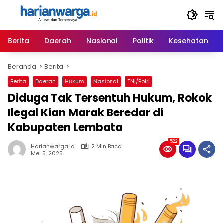
Langsung
ke
konten
Berita
Daerah
Nasional
Politik
Kesehatan
Beranda
Berita
Berita
Daerah
Hukum
Nasional
TNI/Polri
Diduga Tak Tersentuh Hukum, Rokok
Ilegal Kian Marak Beredar di
Kabupaten Lembata
522
Harianwarga.id
2 Min Baca
Mei 5, 2025