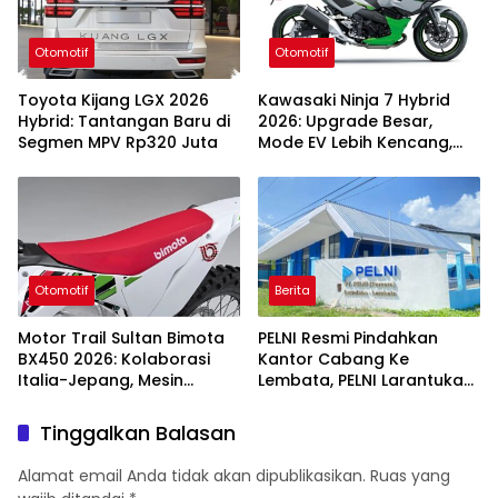
Otomotif
Otomotif
Toyota Kijang LGX 2026
Kawasaki Ninja 7 Hybrid
Hybrid: Tantangan Baru di
2026: Upgrade Besar,
Segmen MPV Rp320 Juta
Mode EV Lebih Kencang,
Respons Makin Smooth!
Otomotif
Berita
Motor Trail Sultan Bimota
PELNI Resmi Pindahkan
BX450 2026: Kolaborasi
Kantor Cabang Ke
Italia-Jepang, Mesin
Lembata, PELNI Larantuka
Kawasaki, Fitur Premium
Turun Kelas Jadi Unit
Tinggalkan Balasan
Alamat email Anda tidak akan dipublikasikan.
Ruas yang