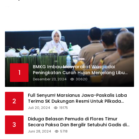
BMKG Imbau Masyarakat Waspadai
1
Peningkatan Curah Hujan Menjelang Libur
Natal dan Tahun Baru
Desember 23, 2024
30620
Full Senyum! Marsianus Jawa-Paskalis Laba
2
Terima SK Dukungan Resmi Untuk Pilkada
Lembata
Juli 20, 2024
19175
Diduga Belasan Pemuda di Flores Timur
3
Secara Paksa Dan Bergilir Setubuhi Gadis di
Bawah Umur
Juni 28, 2024
5718