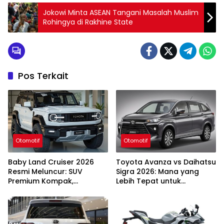
Jokowi Minta ASEAN Tangani Masalah Muslim
Rohingya di Rakhine State
Pos Terkait
Otomotif
Otomotif
Baby Land Cruiser 2026
Toyota Avanza vs Daihatsu
Resmi Meluncur: SUV
Sigra 2026: Mana yang
Premium Kompak,
Lebih Tepat untuk
Tangguh di Medan Berat,
Keluarga Indonesia?
Nyaman di Perkotaan