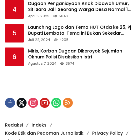
Dugaan Penganiayaan Anak Dibawah Umur,
4
Siti Sara Jalil Seorang Warga Desa Normal 1
Melapor ke Polisi
April 5, 2025
5043
Launching Logo dan Tema HUT Otda ke 25, Pj
5
Bupati Lembata: Tema ini Bukan Sekedar
Refleksi Semalam
Juli 22, 2024
4205
Miris, Korban Dugaan Dikeroyok Sejumlah
6
Oknum Polisi Disaksikan Istri
Agustus 7, 2024
3574
Redaksi
Indeks
Kode Etik dan Pedoman Jurnalistik
Privacy Policy