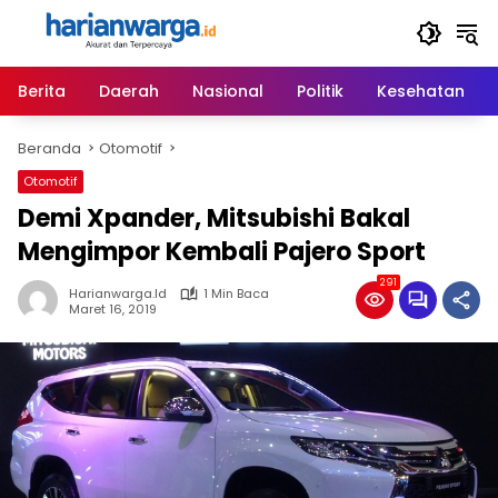
Langsung
ke
konten
Berita
Daerah
Nasional
Politik
Kesehatan
Beranda
Otomotif
Otomotif
Demi Xpander, Mitsubishi Bakal
Mengimpor Kembali Pajero Sport
291
Harianwarga.id
1 Min Baca
Maret 16, 2019