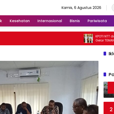
Kamis, 6 Agustus 2026
ik
Kesehatan
Internasional
Bisnis
Pariwisata
KPOTI NTT dan 
Gelar TEMAN KIT
Hidupkan Kemba
Tradisional
Ik
Po
2