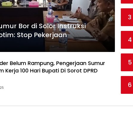
3
mur Bor di Solor Instruksi
lotim: Stop Pekerjaan
4
5
nder Belum Rampung, Pengerjaan Sumur
 Kerja 100 Hari Bupati Di Sorot DPRD
6
025