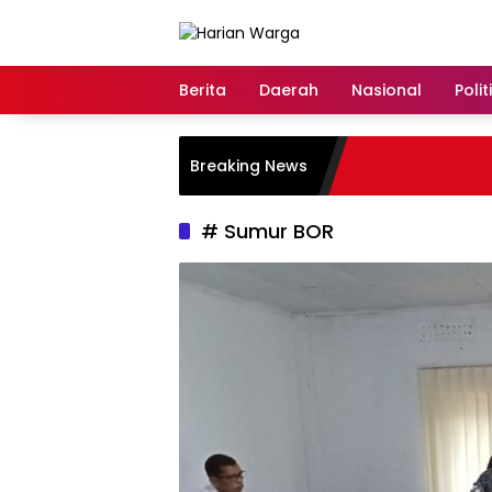
Langsung
ke
konten
Berita
Daerah
Nasional
Polit
Breaking News
# Sumur BOR