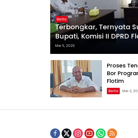
Berita
Terbongkar, Ternyata Su
Bupati, Komisi II DPRD F
Mei 5, 2025
Proses Te
Bor Program
Flotim
Berita
Mei 2, 2