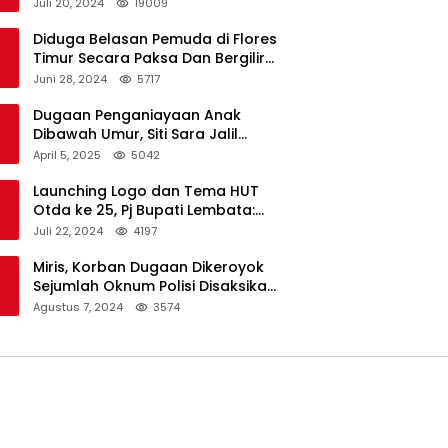
Dukungan Resmi Untuk Pilkada
Juli 20, 2024
19009
Lembata
Diduga Belasan Pemuda di Flores
Timur Secara Paksa Dan Bergilir
Setubuhi Gadis di Bawah Umur
Juni 28, 2024
5717
Dugaan Penganiayaan Anak
Dibawah Umur, Siti Sara Jalil
Seorang Warga Desa Normal 1
April 5, 2025
5042
Melapor ke Polisi
Launching Logo dan Tema HUT
Otda ke 25, Pj Bupati Lembata:
Tema ini Bukan Sekedar Refleksi
Juli 22, 2024
4197
Semalam
Miris, Korban Dugaan Dikeroyok
Sejumlah Oknum Polisi Disaksikan
Istri
Agustus 7, 2024
3574