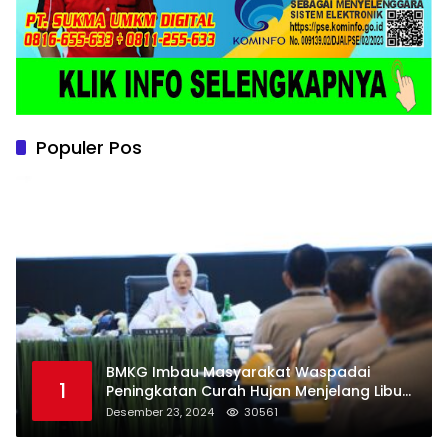
Populer Pos
BMKG Imbau Masyarakat Waspadai
1
Peningkatan Curah Hujan Menjelang Libur
Natal dan Tahun Baru
Desember 23, 2024
30561