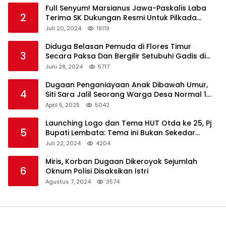
Full Senyum! Marsianus Jawa-Paskalis Laba
2
Terima SK Dukungan Resmi Untuk Pilkada
Lembata
Juli 20, 2024
19119
Diduga Belasan Pemuda di Flores Timur
3
Secara Paksa Dan Bergilir Setubuhi Gadis di
Bawah Umur
Juni 28, 2024
5717
Dugaan Penganiayaan Anak Dibawah Umur,
4
Siti Sara Jalil Seorang Warga Desa Normal 1
Melapor ke Polisi
April 5, 2025
5042
Launching Logo dan Tema HUT Otda ke 25, Pj
5
Bupati Lembata: Tema ini Bukan Sekedar
Refleksi Semalam
Juli 22, 2024
4204
Miris, Korban Dugaan Dikeroyok Sejumlah
6
Oknum Polisi Disaksikan Istri
Agustus 7, 2024
3574