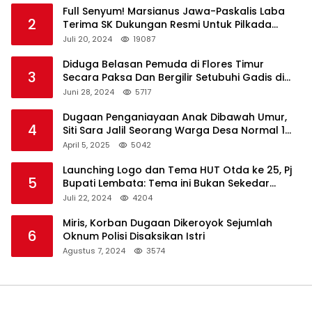
Full Senyum! Marsianus Jawa-Paskalis Laba
2
Terima SK Dukungan Resmi Untuk Pilkada
Lembata
Juli 20, 2024
19087
Diduga Belasan Pemuda di Flores Timur
3
Secara Paksa Dan Bergilir Setubuhi Gadis di
Bawah Umur
Juni 28, 2024
5717
Dugaan Penganiayaan Anak Dibawah Umur,
4
Siti Sara Jalil Seorang Warga Desa Normal 1
Melapor ke Polisi
April 5, 2025
5042
Launching Logo dan Tema HUT Otda ke 25, Pj
5
Bupati Lembata: Tema ini Bukan Sekedar
Refleksi Semalam
Juli 22, 2024
4204
Miris, Korban Dugaan Dikeroyok Sejumlah
6
Oknum Polisi Disaksikan Istri
Agustus 7, 2024
3574