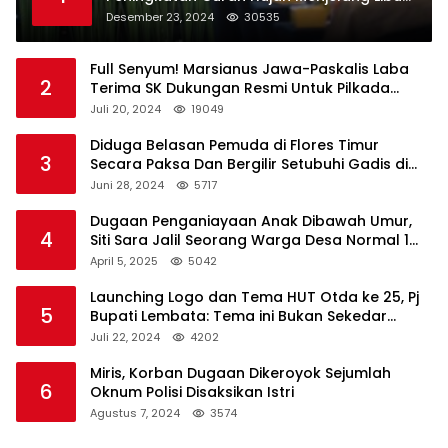
Natal dan Tahun Baru
Desember 23, 2024
30535
Full Senyum! Marsianus Jawa-Paskalis Laba
2
Terima SK Dukungan Resmi Untuk Pilkada
Lembata
Juli 20, 2024
19049
Diduga Belasan Pemuda di Flores Timur
3
Secara Paksa Dan Bergilir Setubuhi Gadis di
Bawah Umur
Juni 28, 2024
5717
Dugaan Penganiayaan Anak Dibawah Umur,
4
Siti Sara Jalil Seorang Warga Desa Normal 1
Melapor ke Polisi
April 5, 2025
5042
Launching Logo dan Tema HUT Otda ke 25, Pj
5
Bupati Lembata: Tema ini Bukan Sekedar
Refleksi Semalam
Juli 22, 2024
4202
Miris, Korban Dugaan Dikeroyok Sejumlah
6
Oknum Polisi Disaksikan Istri
Agustus 7, 2024
3574