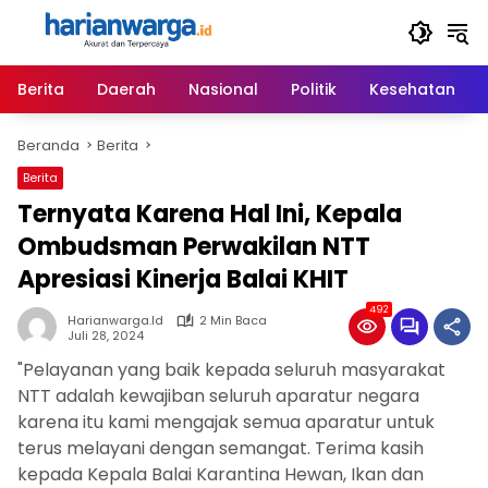
Langsung
ke
konten
Berita
Daerah
Nasional
Politik
Kesehatan
Beranda
Berita
Berita
Ternyata Karena Hal Ini, Kepala
Ombudsman Perwakilan NTT
Apresiasi Kinerja Balai KHIT
492
Harianwarga.id
2 Min Baca
Juli 28, 2024
"Pelayanan yang baik kepada seluruh masyarakat
NTT adalah kewajiban seluruh aparatur negara
karena itu kami mengajak semua aparatur untuk
terus melayani dengan semangat. Terima kasih
kepada Kepala Balai Karantina Hewan, Ikan dan