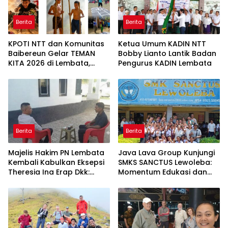
Berita
Berita
KPOTI NTT dan Komunitas
Ketua Umum KADIN NTT
Baibereun Gelar TEMAN
Bobby Lianto Lantik Badan
KITA 2026 di Lembata,
Pengurus KADIN Lembata
Hidupkan Kembali
Permainan Tradisional
Berita
Berita
Majelis Hakim PN Lembata
Java Lava Group Kunjungi
Kembali Kabulkan Eksepsi
SMKS SANCTUS Lewoleba:
Theresia Ina Erap Dkk:
Momentum Edukasi dan
Gugatan David Lamawato
Budaya
Dkk Ditolak untuk Keempat
Kalinya