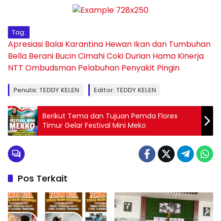
Tag:
Apresiasi
Balai Karantina Hewan Ikan dan Tumbuhan
Bella
Berani
Bucin
Cimahi
Coki
Durian
Hama
Kinerja
NTT
Ombudsman
Pelabuhan
Penyakit
Pingin
Penulis: TEDDY KELEN
Editor: TEDDY KELEN
Berikut Tema dan Tujuan Pemda Flores
Timur Gelar Festival Mini Meko
Pos Terkait