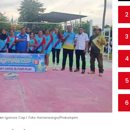
2
3
4
5
6
en Igornas Cap I. Foto: Harianwarga/Prokompim.