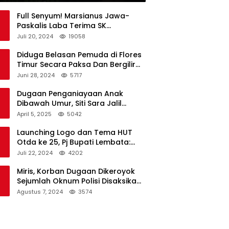
Full Senyum! Marsianus Jawa-
Paskalis Laba Terima SK
Dukungan Resmi Untuk Pilkada
Juli 20, 2024
19058
Lembata
Diduga Belasan Pemuda di Flores
Timur Secara Paksa Dan Bergilir
Setubuhi Gadis di Bawah Umur
Juni 28, 2024
5717
Dugaan Penganiayaan Anak
Dibawah Umur, Siti Sara Jalil
Seorang Warga Desa Normal 1
April 5, 2025
5042
Melapor ke Polisi
Launching Logo dan Tema HUT
Otda ke 25, Pj Bupati Lembata:
Tema ini Bukan Sekedar Refleksi
Juli 22, 2024
4202
Semalam
Miris, Korban Dugaan Dikeroyok
Sejumlah Oknum Polisi Disaksikan
Istri
Agustus 7, 2024
3574