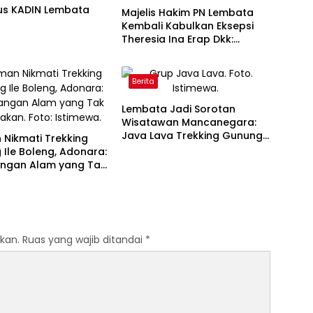
us KADIN Lembata
Majelis Hakim PN Lembata
Kembali Kabulkan Eksepsi
Theresia Ina Erap Dkk:
Gugatan David Lamawato
Dkk Ditolak untuk Keempat
Kalinya
Berita
Lembata Jadi Sorotan
Wisatawan Mancanegara:
Java Lava Trekking Gunung
Nikmati Trekking
Ikonik NTT
Ile Boleng, Adonara:
angan Alam yang Tak
akan
kan.
Ruas yang wajib ditandai
*