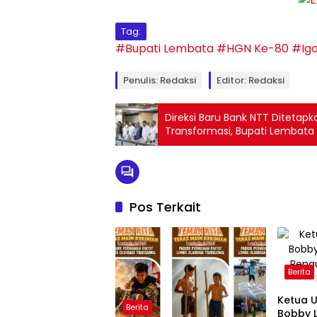
Tag:
#Bupati Lembata
#HGN Ke-80
#Igo
Penulis: Redaksi
Editor: Redaksi
Direksi Baru Bank NTT Ditetapk
Transformasi, Bupati Lembata T
Pos Terkait
Berita
Ketua 
Berita
Bobby L