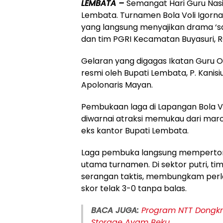
​LEMBATA –
Semangat Hari Guru Nas
Lembata. Turnamen Bola Voli Igorna
yang langsung menyajikan drama ‘sa
dan tim PGRI Kecamatan Buyasuri, Ra
​Gelaran yang digagas Ikatan Guru O
resmi oleh Bupati Lembata, P. Kanisi
Apolonaris Mayan.
Pembukaan laga di Lapangan Bola V
diwarnai atraksi memukau dari mar
eks kantor Bupati Lembata.
​Laga pembuka langsung memperton
utama turnamen. Di sektor putri, t
serangan taktis, membungkam perl
skor telak 3-0 tanpa balas.
BACA JUGA:
Program NTT Dongkra
Storage Ayam Beku