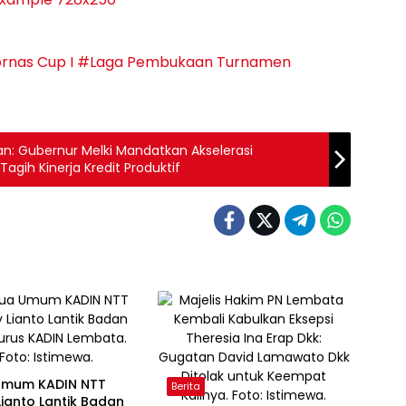
rnas Cup I
#Laga Pembukaan
Turnamen
an: Gubernur Melki Mandatkan Akselerasi
agih Kinerja Kredit Produktif
Umum KADIN NTT
Berita
ianto Lantik Badan