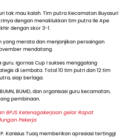
suri tak mau kalah. Tim putra Kecamatan Buyasuri
rinya dengan menaklukkan tim putra Ile Ape
hir dengan skor 3-1.
an yang merata dan menjanjikan persaingan
 November mendatang.
a guru. Igornas Cup I sukses menggalang
tegis di Lembata. Total 10 tim putri dan 12 tim
putra, siap berlaga.
 BUMN, BUMD, dan organisasi guru kecamatan,
uang pembinaan.
n BPJS Ketenagakerjaan gelar Rapat
ndungan Pekerja
P. Kanisius Tuaq memberikan apresiasi tertinggi