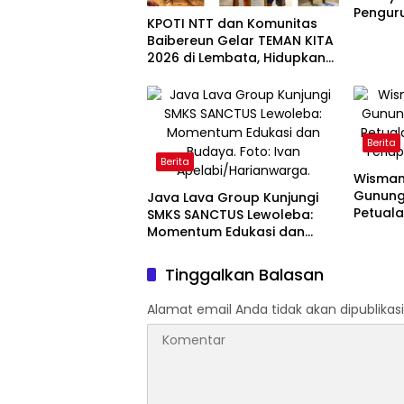
Pengur
KPOTI NTT dan Komunitas
Baibereun Gelar TEMAN KITA
2026 di Lembata, Hidupkan
Kembali Permainan
Tradisional
Berita
Berita
Wisman 
Gunung 
Java Lava Group Kunjungi
Petual
SMKS SANCTUS Lewoleba:
Terlup
Momentum Edukasi dan
Budaya
Tinggalkan Balasan
Alamat email Anda tidak akan dipublikasi