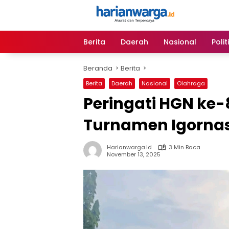
Langsung
ke
konten
Berita
Daerah
Nasional
Polit
Beranda
Berita
Berita
Daerah
Nasional
Olahraga
Peringati HGN ke-
Turnamen Igornas
Harianwarga.id
3 Min Baca
November 13, 2025