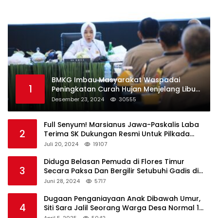
BMKG Imbau Masyarakat Waspadai
1
Peningkatan Curah Hujan Menjelang Libur
Natal dan Tahun Baru
Desember 23, 2024
30555
Full Senyum! Marsianus Jawa-Paskalis Laba
2
Terima SK Dukungan Resmi Untuk Pilkada
Lembata
Juli 20, 2024
19107
Diduga Belasan Pemuda di Flores Timur
3
Secara Paksa Dan Bergilir Setubuhi Gadis di
Bawah Umur
Juni 28, 2024
5717
Dugaan Penganiayaan Anak Dibawah Umur,
4
Siti Sara Jalil Seorang Warga Desa Normal 1
Melapor ke Polisi