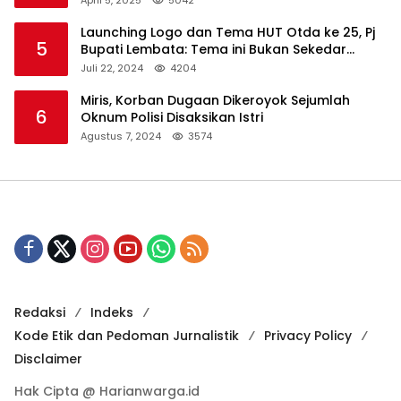
April 5, 2025
5042
Launching Logo dan Tema HUT Otda ke 25, Pj
5
Bupati Lembata: Tema ini Bukan Sekedar
Refleksi Semalam
Juli 22, 2024
4204
Miris, Korban Dugaan Dikeroyok Sejumlah
6
Oknum Polisi Disaksikan Istri
Agustus 7, 2024
3574
Redaksi
Indeks
Kode Etik dan Pedoman Jurnalistik
Privacy Policy
Disclaimer
Hak Cipta @ Harianwarga.id