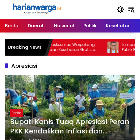
Langsung
ke
konten
Berita
Daerah
Nasional
Politik
Kesehatan
KPOTI NTT dan Puskesmas Waipukang
Lembata Tetapk
Breaking News
Gelar Pemeriksaan Kesehatan Gratis di
Publik Berbasis 
Desa Dulitukan
dan Perpustaka
Apresiasi
Berita
Bupati Kanis Tuaq Apresiasi Peran
PKK Kendalikan Inflasi dan