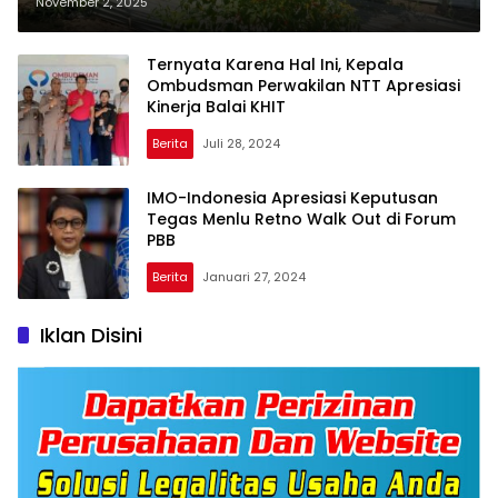
Berdayakan Keluarga Lewat
November 2, 2025
Panen Perdana Cabai
Ternyata Karena Hal Ini, Kepala
Ombudsman Perwakilan NTT Apresiasi
Kinerja Balai KHIT
Berita
Juli 28, 2024
IMO-Indonesia Apresiasi Keputusan
Tegas Menlu Retno Walk Out di Forum
PBB
Berita
Januari 27, 2024
Iklan Disini