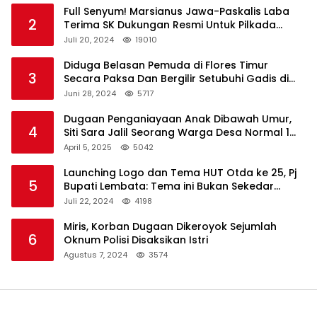
Full Senyum! Marsianus Jawa-Paskalis Laba
2
Terima SK Dukungan Resmi Untuk Pilkada
Lembata
Juli 20, 2024
19010
Diduga Belasan Pemuda di Flores Timur
3
Secara Paksa Dan Bergilir Setubuhi Gadis di
Bawah Umur
Juni 28, 2024
5717
Dugaan Penganiayaan Anak Dibawah Umur,
4
Siti Sara Jalil Seorang Warga Desa Normal 1
Melapor ke Polisi
April 5, 2025
5042
Launching Logo dan Tema HUT Otda ke 25, Pj
5
Bupati Lembata: Tema ini Bukan Sekedar
Refleksi Semalam
Juli 22, 2024
4198
Miris, Korban Dugaan Dikeroyok Sejumlah
6
Oknum Polisi Disaksikan Istri
Agustus 7, 2024
3574