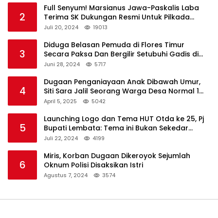
Full Senyum! Marsianus Jawa-Paskalis Laba
2
Terima SK Dukungan Resmi Untuk Pilkada
Lembata
Juli 20, 2024
19013
Diduga Belasan Pemuda di Flores Timur
3
Secara Paksa Dan Bergilir Setubuhi Gadis di
Bawah Umur
Juni 28, 2024
5717
Dugaan Penganiayaan Anak Dibawah Umur,
4
Siti Sara Jalil Seorang Warga Desa Normal 1
Melapor ke Polisi
April 5, 2025
5042
Launching Logo dan Tema HUT Otda ke 25, Pj
5
Bupati Lembata: Tema ini Bukan Sekedar
Refleksi Semalam
Juli 22, 2024
4199
Miris, Korban Dugaan Dikeroyok Sejumlah
6
Oknum Polisi Disaksikan Istri
Agustus 7, 2024
3574