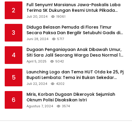
Full Senyum! Marsianus Jawa-Paskalis Laba
2
Terima SK Dukungan Resmi Untuk Pilkada
Lembata
Juli 20, 2024
19061
Diduga Belasan Pemuda di Flores Timur
3
Secara Paksa Dan Bergilir Setubuhi Gadis di
Bawah Umur
Juni 28, 2024
5717
Dugaan Penganiayaan Anak Dibawah Umur,
4
Siti Sara Jalil Seorang Warga Desa Normal 1
Melapor ke Polisi
April 5, 2025
5042
Launching Logo dan Tema HUT Otda ke 25, Pj
5
Bupati Lembata: Tema ini Bukan Sekedar
Refleksi Semalam
Juli 22, 2024
4202
Miris, Korban Dugaan Dikeroyok Sejumlah
6
Oknum Polisi Disaksikan Istri
Agustus 7, 2024
3574