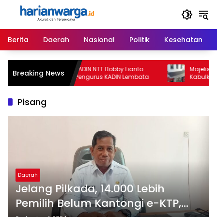
Langsung
ke
konten
Berita
Daerah
Nasional
Politik
Kesehatan
Ketua Umum KADIN NTT Bobby Lianto
Majelis Hakim
Breaking News
Lantik Badan Pengurus KADIN Lembata
Kabulkan Eksep
Gugatan Davi
untuk Keempat
Pisang
Daerah
Jelang Pilkada, 14.000 Lebih
Pemilih Belum Kantongi e-KTP,