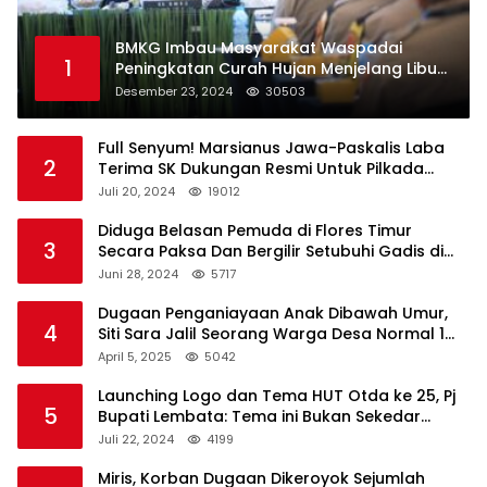
BMKG Imbau Masyarakat Waspadai
1
Peningkatan Curah Hujan Menjelang Libur
Natal dan Tahun Baru
Desember 23, 2024
30503
Full Senyum! Marsianus Jawa-Paskalis Laba
2
Terima SK Dukungan Resmi Untuk Pilkada
Lembata
Juli 20, 2024
19012
Diduga Belasan Pemuda di Flores Timur
3
Secara Paksa Dan Bergilir Setubuhi Gadis di
Bawah Umur
Juni 28, 2024
5717
Dugaan Penganiayaan Anak Dibawah Umur,
4
Siti Sara Jalil Seorang Warga Desa Normal 1
Melapor ke Polisi
April 5, 2025
5042
Launching Logo dan Tema HUT Otda ke 25, Pj
5
Bupati Lembata: Tema ini Bukan Sekedar
Refleksi Semalam
Juli 22, 2024
4199
Miris, Korban Dugaan Dikeroyok Sejumlah