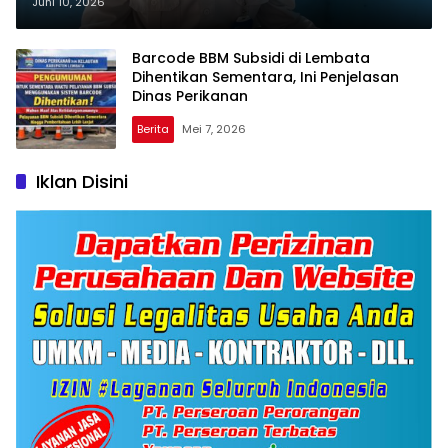
Rekomendasi BBM Subsidi
Juni 10, 2026
Nelayan
Barcode BBM Subsidi di Lembata
Dihentikan Sementara, Ini Penjelasan
Dinas Perikanan
Berita
Mei 7, 2026
Iklan Disini