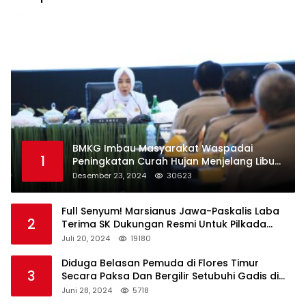
BMKG Imbau Masyarakat Waspadai
1
Peningkatan Curah Hujan Menjelang Libur
Natal dan Tahun Baru
Desember 23, 2024
30623
Full Senyum! Marsianus Jawa-Paskalis Laba
2
Terima SK Dukungan Resmi Untuk Pilkada
Lembata
Juli 20, 2024
19180
Diduga Belasan Pemuda di Flores Timur
3
Secara Paksa Dan Bergilir Setubuhi Gadis di
Bawah Umur
Juni 28, 2024
5718