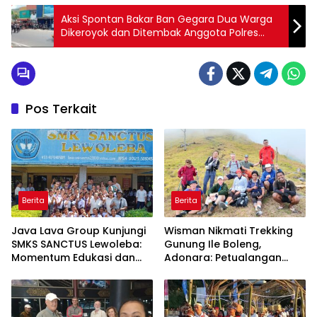
Aksi Spontan Bakar Ban Gegara Dua Warga
Dikeroyok dan Ditembak Anggota Polres
Flotim
Pos Terkait
Berita
Berita
Java Lava Group Kunjungi
Wisman Nikmati Trekking
SMKS SANCTUS Lewoleba:
Gunung Ile Boleng,
Momentum Edukasi dan
Adonara: Petualangan
Budaya
Alam yang Tak Terlupakan