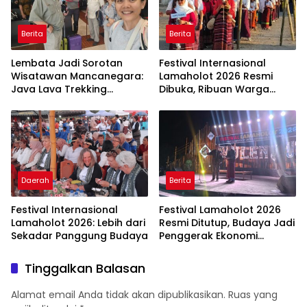
Berita
Berita
Lembata Jadi Sorotan
Festival Internasional
Wisatawan Mancanegara:
Lamaholot 2026 Resmi
Java Lava Trekking
Dibuka, Ribuan Warga
Gunung Ikonik NTT
Padati Kota Lewoleba
Daerah
Berita
Festival Internasional
Festival Lamaholot 2026
Lamaholot 2026: Lebih dari
Resmi Ditutup, Budaya Jadi
Sekadar Panggung Budaya
Penggerak Ekonomi
Lembata
Tinggalkan Balasan
Alamat email Anda tidak akan dipublikasikan.
Ruas yang