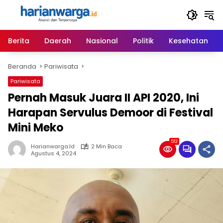
Langsung
ke
konten
Berita
Daerah
Nasional
Politik
Kesehatan
Beranda
Pariwisata
Pariwisata
Pernah Masuk Juara II API 2020, Ini
Harapan Servulus Demoor di Festival
Mini Meko
512
Harianwarga.id
2 Min Baca
Agustus 4, 2024