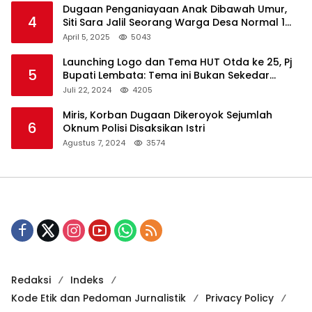
Dugaan Penganiayaan Anak Dibawah Umur,
4
Siti Sara Jalil Seorang Warga Desa Normal 1
Melapor ke Polisi
April 5, 2025
5043
Launching Logo dan Tema HUT Otda ke 25, Pj
5
Bupati Lembata: Tema ini Bukan Sekedar
Refleksi Semalam
Juli 22, 2024
4205
Miris, Korban Dugaan Dikeroyok Sejumlah
6
Oknum Polisi Disaksikan Istri
Agustus 7, 2024
3574
Redaksi
Indeks
Kode Etik dan Pedoman Jurnalistik
Privacy Policy