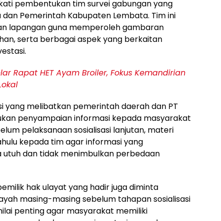
sepakati pembentukan tim survei gabungan yang
sia dan Pemerintah Kabupaten Lembata. Tim ini
ajian lapangan guna memperoleh gambaran
ahan, serta berbagai aspek yang berkaitan
stasi.
r Rapat HET Ayam Broiler, Fokus Kemandirian
Lokal
isasi yang melibatkan pemerintah daerah dan PT
kukan penyampaian informasi kepada masyarakat
lum pelaksanaan sosialisasi lanjutan, materi
dahulu kepada tim agar informasi yang
a utuh dan tidak menimbulkan perbedaan
emilik hak ulayat yang hadir juga diminta
ilayah masing-masing sebelum tahapan sosialisasi
inilai penting agar masyarakat memiliki