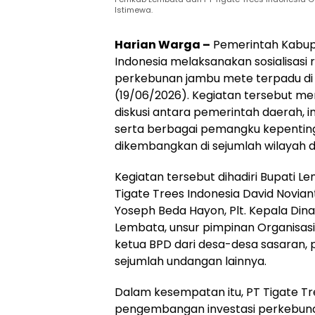
Istimewa.
Harian Warga –
Pemerintah Kabup
Indonesia melaksanakan sosialisas
perkebunan jambu mete terpadu di
(19/06/2026). Kegiatan tersebut me
diskusi antara pemerintah daerah, in
serta berbagai pemangku kepenting
dikembangkan di sejumlah wilayah 
Kegiatan tersebut dihadiri Bupati L
Tigate Trees Indonesia David Novia
Yoseph Beda Hayon, Plt. Kepala Di
Lembata, unsur pimpinan Organisas
ketua BPD dari desa-desa sasaran, p
sejumlah undangan lainnya.
Dalam kesempatan itu, PT Tigate 
pengembangan investasi perkebuna