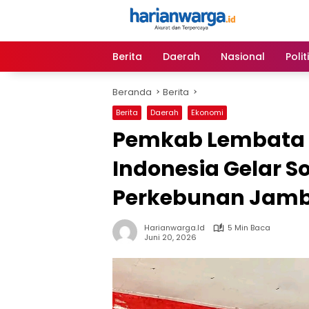
Langsung
ke
konten
Berita
Daerah
Nasional
Polit
Beranda
Berita
Berita
Daerah
Ekonomi
Pemkab Lembata d
Indonesia Gelar So
Perkebunan Jamb
Harianwarga.id
5 Min Baca
Juni 20, 2026