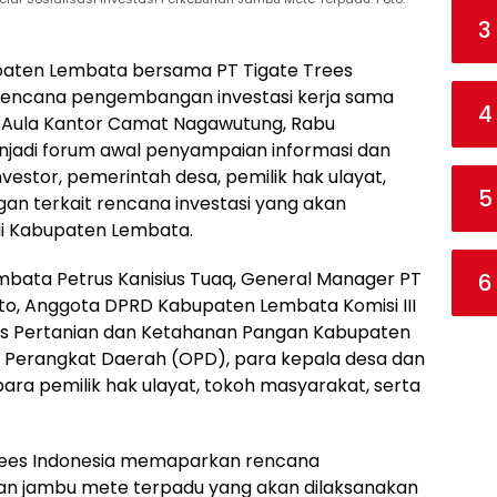
3
aten Lembata bersama PT Tigate Trees
i rencana pengembangan investasi kerja sama
4
 Aula Kantor Camat Nagawutung, Rabu
njadi forum awal penyampaian informasi dan
vestor, pemerintah desa, pemilik hak ulayat,
5
an terkait rencana investasi yang akan
di Kabupaten Lembata.
embata Petrus Kanisius Tuaq, General Manager PT
6
nto, Anggota DPRD Kabupaten Lembata Komisi III
nas Pertanian dan Ketahanan Pangan Kabupaten
i Perangkat Daerah (OPD), para kepala desa dan
ara pemilik hak ulayat, tokoh masyarakat, serta
Trees Indonesia memaparkan rencana
n jambu mete terpadu yang akan dilaksanakan