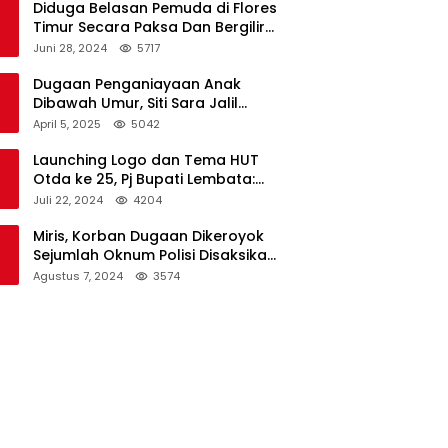
Diduga Belasan Pemuda di Flores
Timur Secara Paksa Dan Bergilir
Setubuhi Gadis di Bawah Umur
Juni 28, 2024
5717
Dugaan Penganiayaan Anak
Dibawah Umur, Siti Sara Jalil
Seorang Warga Desa Normal 1
April 5, 2025
5042
Melapor ke Polisi
Launching Logo dan Tema HUT
Otda ke 25, Pj Bupati Lembata:
Tema ini Bukan Sekedar Refleksi
Juli 22, 2024
4204
Semalam
Miris, Korban Dugaan Dikeroyok
Sejumlah Oknum Polisi Disaksikan
Istri
Agustus 7, 2024
3574