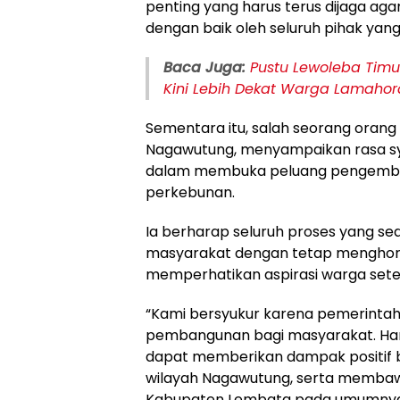
penting yang harus terus dijaga a
dengan baik oleh seluruh pihak yan
Baca Juga:
Pustu Lewoleba Timu
Kini Lebih Dekat Warga Lamahor
Sementara itu, salah seorang orang 
Nagawutung, menyampaikan rasa sy
dalam membuka peluang pengemban
perkebunan.
Ia berharap seluruh proses yang s
masyarakat dengan tetap menghor
memperhatikan aspirasi warga set
“Kami bersyukur karena pemerinta
pembangunan bagi masyarakat. Har
dapat memberikan dampak positif b
wilayah Nagawutung, serta membaw
Kabupaten Lembata pada umumnya,