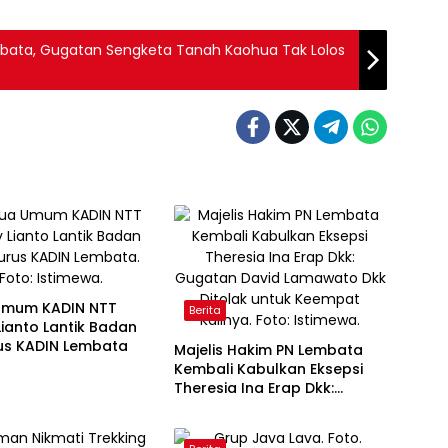
bata, Gugatan Sengketa Tanah Kaohua Tak Lolos
Umum KADIN NTT
Berita
ianto Lantik Badan
us KADIN Lembata
Majelis Hakim PN Lembata
Kembali Kabulkan Eksepsi
Theresia Ina Erap Dkk:
Gugatan David Lamawato
Dkk Ditolak untuk Keempat
Kalinya