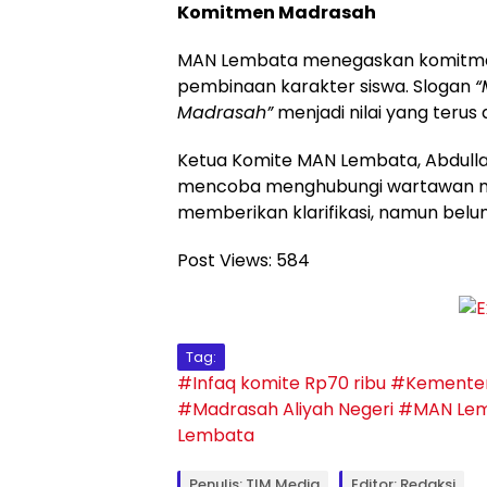
Komitmen Madrasah
MAN Lembata menegaskan komitmen p
pembinaan karakter siswa. Slogan
“
Madrasah”
menjadi nilai yang terus d
Ketua Komite MAN Lembata, Abdulla
mencoba menghubungi wartawan med
memberikan klarifikasi, namun bel
Post Views:
584
Tag:
#Infaq komite Rp70 ribu
#Kementer
#Madrasah Aliyah Negeri
#MAN Le
Lembata
Penulis: TIM Media
Editor: Redaksi