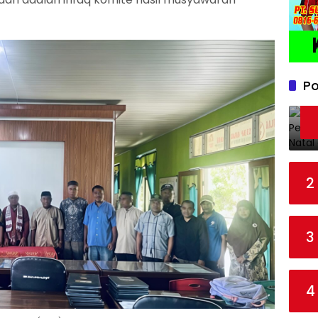
Po
2
3
4