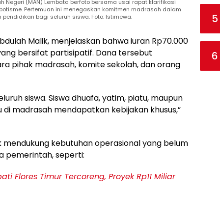
ah Negeri (MAN) Lembata berfoto bersama usai rapat klarifikasi
nepotisme. Pertemuan ini menegaskan komitmen madrasah dalam
5
 pendidikan bagi seluruh siswa. Foto: Istimewa.
dulah Malik, menjelaskan bahwa iuran Rp70.000
ng bersifat partisipatif. Dana tersebut
6
ra pihak madrasah, komite sekolah, dan orang
seluruh siswa. Siswa dhuafa, yatim, piatu, maupun
atu di madrasah mendapatkan kebijakan khusus,”
tuk mendukung kebutuhan operasional yang belum
 pemerintah, seperti:
ti Flores Timur Tercoreng, Proyek Rp11 Miliar