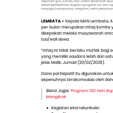
Sejumlah guru, komite, dan civitas Madrasah Aliy
terkait pemberitaan dugaan pungutan liar dan 
menjaga transparansi, integritas, serta pelayanan
LEMBATA –
Kepala MAN Lembata, Ab
per bulan merupakan infaq komite ya
disepakati melalui musyawarah anta
tua/wali siswa.
“Infaq ini tidak berlaku mutlak bagi 
yang memiliki saudara lebih dari s
jelas Malik, Jumad (20/02/2026).
Dana partisipatif itu digunakan un
sepenuhnya terakomodasi oleh dana
Baca Juga:
Program 100 Hari Bupa
Mangkrak
Kegiatan ekstrakurikuler.