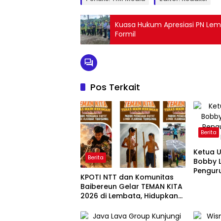
Kuasa Hukum Apresiasi PN Lem
Formil
Pos Terkait
Berita
Ketua 
Berita
Bobby L
Pengur
KPOTI NTT dan Komunitas
Baibereun Gelar TEMAN KITA
2026 di Lembata, Hidupkan
Kembali Permainan
Tradisional