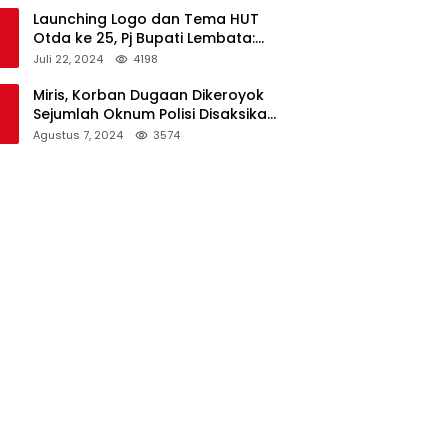
Launching Logo dan Tema HUT
Otda ke 25, Pj Bupati Lembata:
Tema ini Bukan Sekedar Refleksi
Juli 22, 2024
4198
Semalam
Miris, Korban Dugaan Dikeroyok
Sejumlah Oknum Polisi Disaksikan
Istri
Agustus 7, 2024
3574