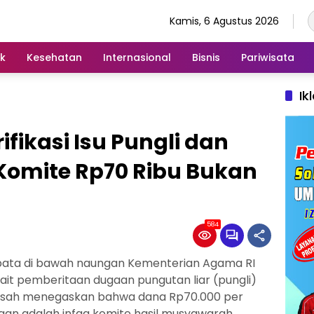
Kamis, 6 Agustus 2026
ik
Kesehatan
Internasional
Bisnis
Pariwisata
Ik
fikasi Isu Pungli dan
Komite Rp70 Ribu Bukan
584
bata di bawah naungan Kementerian Agama RI
ait pemberitaan dugaan pungutan liar (pungli)
rasah menegaskan bahwa dana Rp70.000 per
aan adalah infaq komite hasil musyawarah