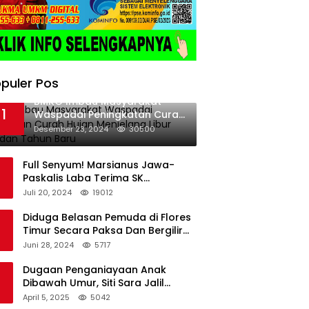
puler Pos
BMKG Imbau Masyarakat
1
Waspadai Peningkatan Curah
Hujan Menjelang Libur Natal
Desember 23, 2024
30500
dan Tahun Baru
Full Senyum! Marsianus Jawa-
Paskalis Laba Terima SK
Dukungan Resmi Untuk Pilkada
Juli 20, 2024
19012
Lembata
Diduga Belasan Pemuda di Flores
Timur Secara Paksa Dan Bergilir
Setubuhi Gadis di Bawah Umur
Juni 28, 2024
5717
Dugaan Penganiayaan Anak
Dibawah Umur, Siti Sara Jalil
Seorang Warga Desa Normal 1
April 5, 2025
5042
Melapor ke Polisi