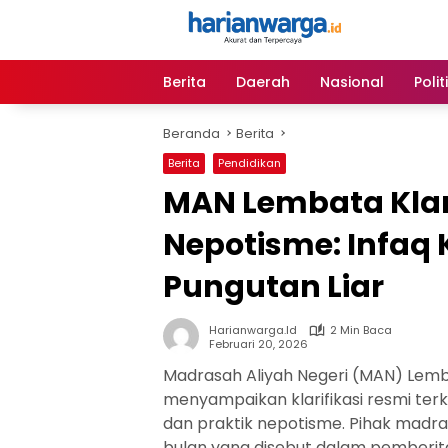
Langsung
ke
konten
Berita
Daerah
Nasional
Polit
Beranda
Berita
Berita
Pendidikan
MAN Lembata Klari
Nepotisme: Infaq 
Pungutan Liar
Harianwarga.id
2 Min Baca
Februari 20, 2026
Madrasah Aliyah Negeri (MAN) Lem
menyampaikan klarifikasi resmi terk
dan praktik nepotisme. Pihak mad
bulan yang disebut dalam pemberit