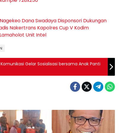
 Nagekeo
Dana Swadaya
Disponsori
Dukungan
adis Nakertrans
Kapolres Cup V
Kodim
 Lamaholot
Unit Intel
EN
Komunikasi Gelar Sosialisasi bersama Anak Panti