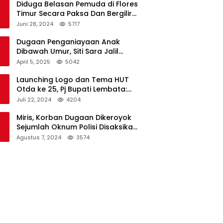
Diduga Belasan Pemuda di Flores
Timur Secara Paksa Dan Bergilir
Setubuhi Gadis di Bawah Umur
Juni 28, 2024
5717
Dugaan Penganiayaan Anak
Dibawah Umur, Siti Sara Jalil
Seorang Warga Desa Normal 1
April 5, 2025
5042
Melapor ke Polisi
Launching Logo dan Tema HUT
Otda ke 25, Pj Bupati Lembata:
Tema ini Bukan Sekedar Refleksi
Juli 22, 2024
4204
Semalam
Miris, Korban Dugaan Dikeroyok
Sejumlah Oknum Polisi Disaksikan
Istri
Agustus 7, 2024
3574