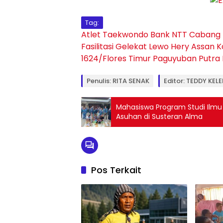
Tag:
Atlet Taekwondo
Bank NTT Cabang
Fasilitasi
Gelekat Lewo
Hery Assan
K
1624/Flores Timur
Paguyuban
Putra
Penulis: RITA SENAK
Editor: TEDDY KEL
Mahasiswa Program Studi Ilmu 
Asuhan di Susteran Alma
Pos Terkait