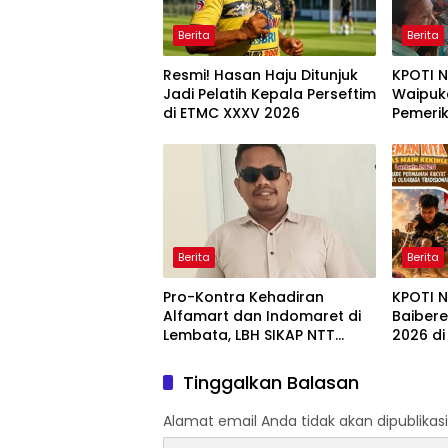
Berita
Berita
Resmi! Hasan Haju Ditunjuk
KPOTI 
Jadi Pelatih Kepala Perseftim
Waipuk
di ETMC XXXV 2026
Pemeri
Gratis 
Berita
Berita
Pro-Kontra Kehadiran
KPOTI 
Alfamart dan Indomaret di
Baiber
Lembata, LBH SIKAP NTT
2026 di
Ingatkan Dampak bagi
Kembal
UMKM
Tradisi
Tinggalkan Balasan
Alamat email Anda tidak akan dipublikasi