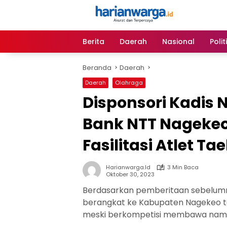
Langsung
ke
konten
Berita
Daerah
Nasional
Polit
Beranda
Daerah
Daerah
Olahraga
Disponsori Kadis 
Bank NTT Nagekeo
Fasilitasi Atlet T
Harianwarga.id
3 Min Baca
Oktober 30, 2023
Berdasarkan pemberitaan sebelumn
berangkat ke Kabupaten Nagekeo t
meski berkompetisi membawa nam