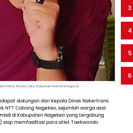
3
4
5
6
lio Herry Assan, foto: Dokumen Harianwarga.id
dapat dukungan dari Kepala Dinas Nakertrans
k NTT Cabang Nagekeo, sejumlah warga asal
misili di Kabupaten Nagekeo yang tergabung
 siap memfasilitasi para atlet Taekwondo