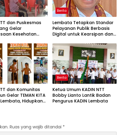
Berita
NTT dan Puskesmas
Lembata Tetapkan Standar
ang Gelar
Pelayanan Publik Berbasis
ksaan Kesehatan
Digital untuk Kearsipan dan
di Desa Dulitukan
Perpustakaan
Berita
NTT dan Komunitas
Ketua Umum KADIN NTT
eun Gelar TEMAN KITA
Bobby Lianto Lantik Badan
 Lembata, Hidupkan
Pengurus KADIN Lembata
i Permainan
onal
kan.
Ruas yang wajib ditandai
*