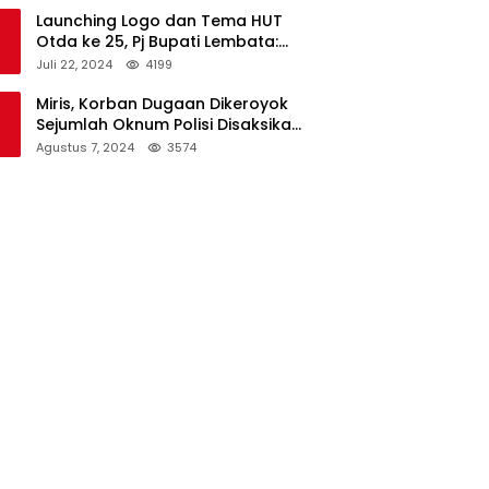
Launching Logo dan Tema HUT
Otda ke 25, Pj Bupati Lembata:
Tema ini Bukan Sekedar Refleksi
Juli 22, 2024
4199
Semalam
Miris, Korban Dugaan Dikeroyok
Sejumlah Oknum Polisi Disaksikan
Istri
Agustus 7, 2024
3574