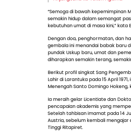
“Semoga di bawah kepemimpinan Mgr
semakin hidup dalam semangat pasto
kebutuhan umat di masa kini,” kata B
Dengan doa, penghormatan, dan har
gembala ini menandai babak baru d
pundak Uskup baru, umat dan peme
diharapkan semakin terang, semakin
Berikut profil singkat Sang Pengemba
Lahir di Larantuka pada 15 April 197
Menengah Santo Domingo Hokeng, kemu
Ia meraih gelar Licentiate dan Doktor
pencapaian akademis yang memperka
Setelah tahbisan imamat pada 14 Juli
Austria, sebelum kembali mengajar d
Tinggi Ritapiret.