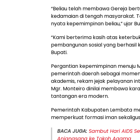
“Beliau telah membawa Gereja be
kedamaian di tengah masyarakat. Tol
nyata kepemimpinan beliau,” ujar Bu
“Kami berterima kasih atas keterbu
pembangunan sosial yang berhasil k
Bupati.
Pergantian kepemimpinan menuju M
pemerintah daerah sebagai momen
akademis, rekam jejak pelayanan inte
Mgr. Monteiro dinilai membawa kar
tantangan era modern.
Pemerintah Kabupaten Lembata men
memperkuat formasi iman sekaligus
BACA JUGA:
Sambut Hari AIDS Se
Anjangsana ke Tokoh Agama