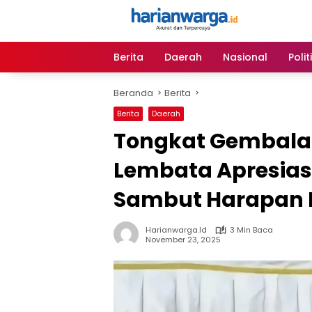
Langsung
ke
konten
Berita
Daerah
Nasional
Polit
Beranda
Berita
Berita
Daerah
Tongkat Gembala
Lembata Apresias
Sambut Harapan B
Harianwarga.id
3 Min Baca
November 23, 2025