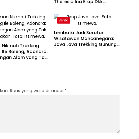
Theresia Ina Erap Dkk:
Gugatan David Lamawato
Dkk Ditolak untuk Keempat
Kalinya
Berita
Lembata Jadi Sorotan
Wisatawan Mancanegara:
Java Lava Trekking Gunung
Nikmati Trekking
Ikonik NTT
Ile Boleng, Adonara:
angan Alam yang Tak
akan
kan.
Ruas yang wajib ditandai
*