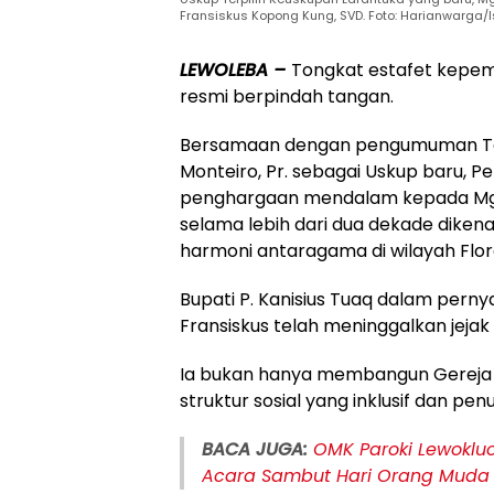
Fransiskus Kopong Kung, SVD. Foto: Harianwarga/
LEWOLEBA –
Tongkat estafet kepem
resmi berpindah tangan.
Bersamaan dengan pengumuman Tah
Monteiro, Pr. sebagai Uskup baru
penghargaan mendalam kepada Mgr.
selama lebih dari dua dekade diken
harmoni antaragama di wilayah Flo
Bupati P. Kanisius Tuaq dalam pern
Fransiskus telah meninggalkan jejak
Ia bukan hanya membangun Gereja d
struktur sosial yang inklusif dan penu
BACA JUGA:
OMK Paroki Lewoklu
Acara Sambut Hari Orang Muda