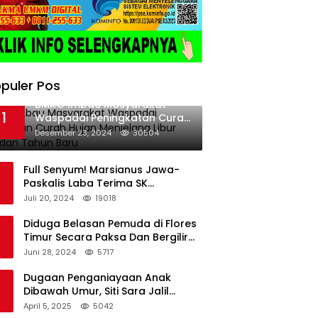
puler Pos
BMKG Imbau Masyarakat
1
Waspadai Peningkatan Curah
Hujan Menjelang Libur Natal
Desember 23, 2024
30504
dan Tahun Baru
Full Senyum! Marsianus Jawa-
Paskalis Laba Terima SK
Dukungan Resmi Untuk Pilkada
Juli 20, 2024
19018
Lembata
Diduga Belasan Pemuda di Flores
Timur Secara Paksa Dan Bergilir
Setubuhi Gadis di Bawah Umur
Juni 28, 2024
5717
Dugaan Penganiayaan Anak
Dibawah Umur, Siti Sara Jalil
Seorang Warga Desa Normal 1
April 5, 2025
5042
Melapor ke Polisi