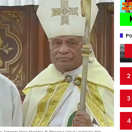
Po
2
3
4
r. Yohanes Hans Monteiro, Pr. Bersama Uskup Larantuka, Mgr.