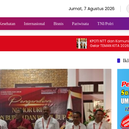
Jumat, 7 Agustus 2026
Kesehatan
Internasional
Bisnis
Pariwisata
TNI/Polri
KPOTI NTT dan Komunitas Ba
Gelar TEMAN KITA 2026 di Lem
Hidupkan Kembali Permaina
Tradisional
Ik