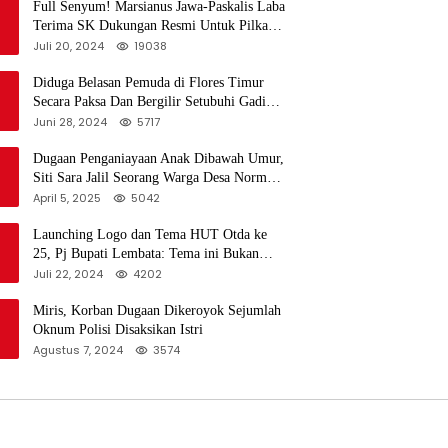
Full Senyum! Marsianus Jawa-Paskalis Laba
Terima SK Dukungan Resmi Untuk Pilkada
Lembata
Juli 20, 2024
19038
Diduga Belasan Pemuda di Flores Timur
Secara Paksa Dan Bergilir Setubuhi Gadis
di Bawah Umur
Juni 28, 2024
5717
Dugaan Penganiayaan Anak Dibawah Umur,
Siti Sara Jalil Seorang Warga Desa Normal
1 Melapor ke Polisi
April 5, 2025
5042
Launching Logo dan Tema HUT Otda ke
25, Pj Bupati Lembata: Tema ini Bukan
Sekedar Refleksi Semalam
Juli 22, 2024
4202
Miris, Korban Dugaan Dikeroyok Sejumlah
Oknum Polisi Disaksikan Istri
Agustus 7, 2024
3574