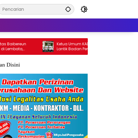
ibereun
Ketua Umum KADIN NTT Bobby Lianto
bata,
Lantik Badan Pengurus KADIN Lembata
n
lan Disini