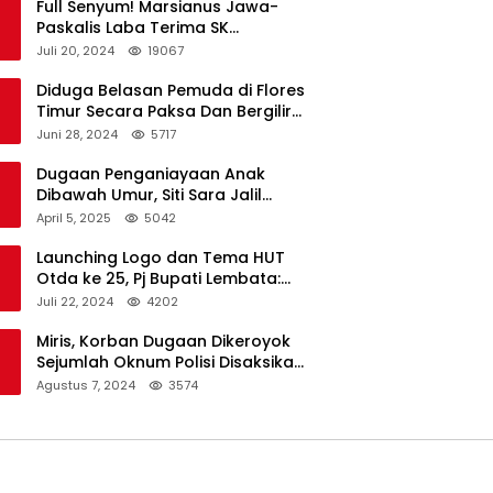
Full Senyum! Marsianus Jawa-
Paskalis Laba Terima SK
Dukungan Resmi Untuk Pilkada
Juli 20, 2024
19067
Lembata
Diduga Belasan Pemuda di Flores
Timur Secara Paksa Dan Bergilir
Setubuhi Gadis di Bawah Umur
Juni 28, 2024
5717
Dugaan Penganiayaan Anak
Dibawah Umur, Siti Sara Jalil
Seorang Warga Desa Normal 1
April 5, 2025
5042
Melapor ke Polisi
Launching Logo dan Tema HUT
Otda ke 25, Pj Bupati Lembata:
Tema ini Bukan Sekedar Refleksi
Juli 22, 2024
4202
Semalam
Miris, Korban Dugaan Dikeroyok
Sejumlah Oknum Polisi Disaksikan
Istri
Agustus 7, 2024
3574