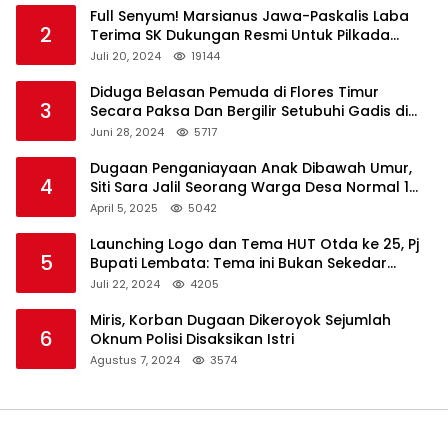
Full Senyum! Marsianus Jawa-Paskalis Laba
2
Terima SK Dukungan Resmi Untuk Pilkada
Lembata
Juli 20, 2024
19144
Diduga Belasan Pemuda di Flores Timur
3
Secara Paksa Dan Bergilir Setubuhi Gadis di
Bawah Umur
Juni 28, 2024
5717
Dugaan Penganiayaan Anak Dibawah Umur,
4
Siti Sara Jalil Seorang Warga Desa Normal 1
Melapor ke Polisi
April 5, 2025
5042
Launching Logo dan Tema HUT Otda ke 25, Pj
5
Bupati Lembata: Tema ini Bukan Sekedar
Refleksi Semalam
Juli 22, 2024
4205
Miris, Korban Dugaan Dikeroyok Sejumlah
6
Oknum Polisi Disaksikan Istri
Agustus 7, 2024
3574