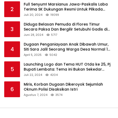
Full Senyum! Marsianus Jawa-Paskalis Laba
2
Terima SK Dukungan Resmi Untuk Pilkada
Lembata
Juli 20, 2024
19099
Diduga Belasan Pemuda di Flores Timur
3
Secara Paksa Dan Bergilir Setubuhi Gadis di
Bawah Umur
Juni 28, 2024
5717
Dugaan Penganiayaan Anak Dibawah Umur,
4
Siti Sara Jalil Seorang Warga Desa Normal 1
Melapor ke Polisi
April 5, 2025
5042
Launching Logo dan Tema HUT Otda ke 25, Pj
5
Bupati Lembata: Tema ini Bukan Sekedar
Refleksi Semalam
Juli 22, 2024
4204
Miris, Korban Dugaan Dikeroyok Sejumlah
6
Oknum Polisi Disaksikan Istri
Agustus 7, 2024
3574