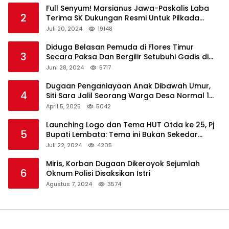
Full Senyum! Marsianus Jawa-Paskalis Laba
2
Terima SK Dukungan Resmi Untuk Pilkada
Lembata
Juli 20, 2024
19148
Diduga Belasan Pemuda di Flores Timur
3
Secara Paksa Dan Bergilir Setubuhi Gadis di
Bawah Umur
Juni 28, 2024
5717
Dugaan Penganiayaan Anak Dibawah Umur,
4
Siti Sara Jalil Seorang Warga Desa Normal 1
Melapor ke Polisi
April 5, 2025
5042
Launching Logo dan Tema HUT Otda ke 25, Pj
5
Bupati Lembata: Tema ini Bukan Sekedar
Refleksi Semalam
Juli 22, 2024
4205
Miris, Korban Dugaan Dikeroyok Sejumlah
6
Oknum Polisi Disaksikan Istri
Agustus 7, 2024
3574