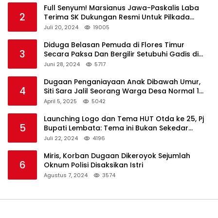
Full Senyum! Marsianus Jawa-Paskalis Laba
2
Terima SK Dukungan Resmi Untuk Pilkada
Lembata
Juli 20, 2024
19005
Diduga Belasan Pemuda di Flores Timur
3
Secara Paksa Dan Bergilir Setubuhi Gadis di
Bawah Umur
Juni 28, 2024
5717
Dugaan Penganiayaan Anak Dibawah Umur,
4
Siti Sara Jalil Seorang Warga Desa Normal 1
Melapor ke Polisi
April 5, 2025
5042
Launching Logo dan Tema HUT Otda ke 25, Pj
5
Bupati Lembata: Tema ini Bukan Sekedar
Refleksi Semalam
Juli 22, 2024
4196
Miris, Korban Dugaan Dikeroyok Sejumlah
6
Oknum Polisi Disaksikan Istri
Agustus 7, 2024
3574