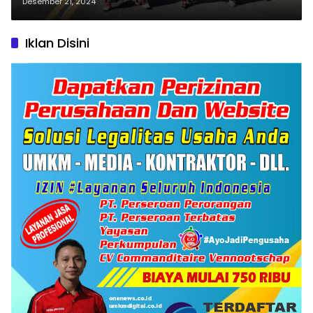
Serempak
Desember 21, 2024
Iklan Disini