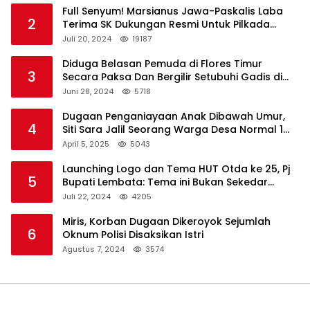
Full Senyum! Marsianus Jawa-Paskalis Laba
2
Terima SK Dukungan Resmi Untuk Pilkada
Lembata
Juli 20, 2024
19187
Diduga Belasan Pemuda di Flores Timur
3
Secara Paksa Dan Bergilir Setubuhi Gadis di
Bawah Umur
Juni 28, 2024
5718
Dugaan Penganiayaan Anak Dibawah Umur,
4
Siti Sara Jalil Seorang Warga Desa Normal 1
Melapor ke Polisi
April 5, 2025
5043
Launching Logo dan Tema HUT Otda ke 25, Pj
5
Bupati Lembata: Tema ini Bukan Sekedar
Refleksi Semalam
Juli 22, 2024
4205
Miris, Korban Dugaan Dikeroyok Sejumlah
6
Oknum Polisi Disaksikan Istri
Agustus 7, 2024
3574