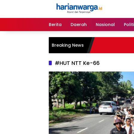
Langsung
ke
konten
Berita
Daerah
Nasional
Polit
Breaking News
#HUT NTT Ke-66