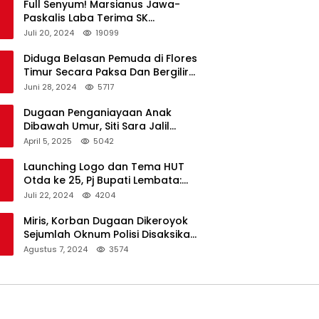
Full Senyum! Marsianus Jawa-
Paskalis Laba Terima SK
Dukungan Resmi Untuk Pilkada
Juli 20, 2024
19099
Lembata
Diduga Belasan Pemuda di Flores
Timur Secara Paksa Dan Bergilir
Setubuhi Gadis di Bawah Umur
Juni 28, 2024
5717
Dugaan Penganiayaan Anak
Dibawah Umur, Siti Sara Jalil
Seorang Warga Desa Normal 1
April 5, 2025
5042
Melapor ke Polisi
Launching Logo dan Tema HUT
Otda ke 25, Pj Bupati Lembata:
Tema ini Bukan Sekedar Refleksi
Juli 22, 2024
4204
Semalam
Miris, Korban Dugaan Dikeroyok
Sejumlah Oknum Polisi Disaksikan
Istri
Agustus 7, 2024
3574