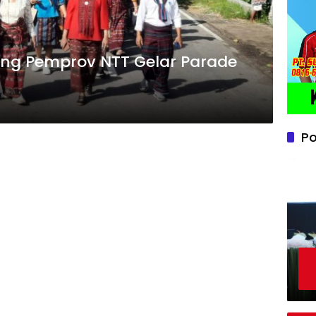
ung Pemprov NTT Gelar Parade
Po