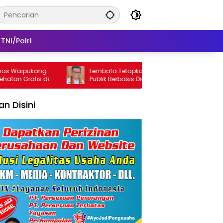
TNI/Polri
aipukang
Lembata Tetapkan Standar Pelayanan
Gratis di
Publik Berbasis Digital untuk Kearsipan
dan Perpustakaan
lan Disini