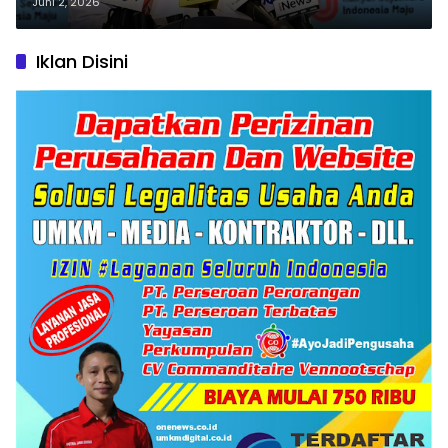
Digantikan Nanik S. Deyang
Juni 2, 2026
Iklan Disini