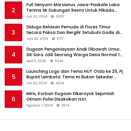
Full Senyum! Marsianus Jawa-Paskalis Laba
2
Terima SK Dukungan Resmi Untuk Pilkada
Lembata
Juli 20, 2024
19110
Diduga Belasan Pemuda di Flores Timur
3
Secara Paksa Dan Bergilir Setubuhi Gadis di
Bawah Umur
Juni 28, 2024
5717
Dugaan Penganiayaan Anak Dibawah Umur,
4
Siti Sara Jalil Seorang Warga Desa Normal 1
Melapor ke Polisi
April 5, 2025
5042
Launching Logo dan Tema HUT Otda ke 25, Pj
5
Bupati Lembata: Tema ini Bukan Sekedar
Refleksi Semalam
Juli 22, 2024
4204
Miris, Korban Dugaan Dikeroyok Sejumlah
6
Oknum Polisi Disaksikan Istri
Agustus 7, 2024
3574