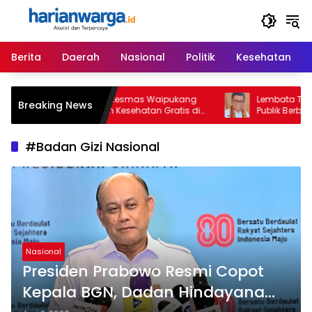
Langsung
ke
konten
Berita
Daerah
Nasional
Politik
Kesehatan
KPOTI NTT dan Puskesmas Waipukang
Lembata Tetapkan
Breaking News
Gelar Pemeriksaan Kesehatan Gratis di
Publik Berbasis Dig
Desa Dulitukan
dan Perpustakaan
#Badan Gizi Nasional
Nasional
Presiden Prabowo Resmi Copot
Kepala BGN, Dadan Hindayana