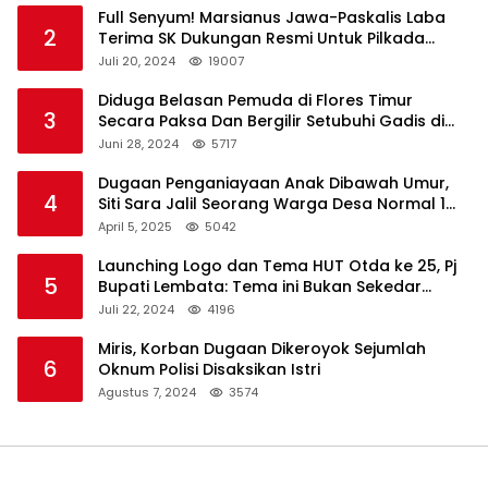
Full Senyum! Marsianus Jawa-Paskalis Laba
2
Terima SK Dukungan Resmi Untuk Pilkada
Lembata
Juli 20, 2024
19007
Diduga Belasan Pemuda di Flores Timur
3
Secara Paksa Dan Bergilir Setubuhi Gadis di
Bawah Umur
Juni 28, 2024
5717
Dugaan Penganiayaan Anak Dibawah Umur,
4
Siti Sara Jalil Seorang Warga Desa Normal 1
Melapor ke Polisi
April 5, 2025
5042
Launching Logo dan Tema HUT Otda ke 25, Pj
5
Bupati Lembata: Tema ini Bukan Sekedar
Refleksi Semalam
Juli 22, 2024
4196
Miris, Korban Dugaan Dikeroyok Sejumlah
6
Oknum Polisi Disaksikan Istri
Agustus 7, 2024
3574