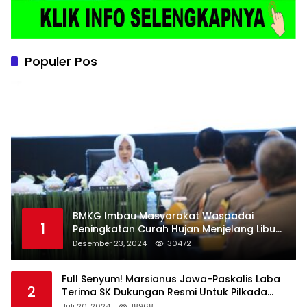
Populer Pos
BMKG Imbau Masyarakat Waspadai
1
Peningkatan Curah Hujan Menjelang Libur
Natal dan Tahun Baru
Desember 23, 2024
30472
Full Senyum! Marsianus Jawa-Paskalis Laba
2
Terima SK Dukungan Resmi Untuk Pilkada
Lembata
Juli 20, 2024
18968