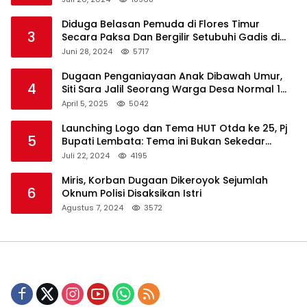
Diduga Belasan Pemuda di Flores Timur
3
Secara Paksa Dan Bergilir Setubuhi Gadis di
Bawah Umur
Juni 28, 2024
5717
Dugaan Penganiayaan Anak Dibawah Umur,
4
Siti Sara Jalil Seorang Warga Desa Normal 1
Melapor ke Polisi
April 5, 2025
5042
Launching Logo dan Tema HUT Otda ke 25, Pj
5
Bupati Lembata: Tema ini Bukan Sekedar
Refleksi Semalam
Juli 22, 2024
4195
Miris, Korban Dugaan Dikeroyok Sejumlah
6
Oknum Polisi Disaksikan Istri
Agustus 7, 2024
3572