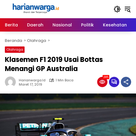
Langsung
ke
konten
Berita
Daerah
Nasional
Politik
Kesehatan
Beranda
Olahraga
Olahraga
Klasemen F1 2019 Usai Bottas
Menangi GP Australia
285
Harianwarga.id
1 Min Baca
Maret 17, 2019