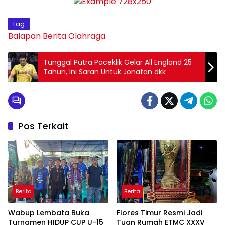
Tag:
Balapan
Berita Olahraga
Tunggal Putra Paceklik Gelar All England 25
Tahun, Ini Saran Untuk Jonatan dkk
Pos Terkait
Berita
Berita
Wabup Lembata Buka
Flores Timur Resmi Jadi
Turnamen HIDUP CUP U-15
Tuan Rumah ETMC XXXV