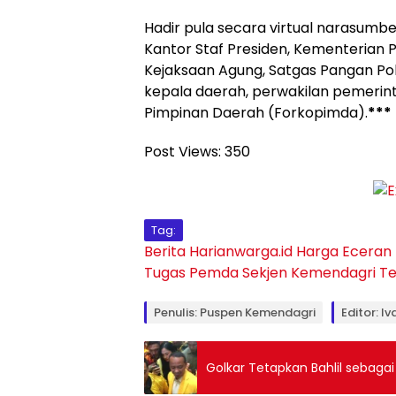
Hadir pula secara virtual narasumbe
Kantor Staf Presiden, Kementerian 
Kejaksaan Agung, Satgas Pangan Polri,
kepala daerah, perwakilan pemerin
Pimpinan Daerah (Forkopimda).
***
Post Views:
350
Tag:
Berita Harianwarga.id
Harga Eceran
Tugas
Pemda
Sekjen Kemendagri
Te
Penulis: Puspen Kemendagri
Editor: I
Golkar Tetapkan Bahlil sebaga