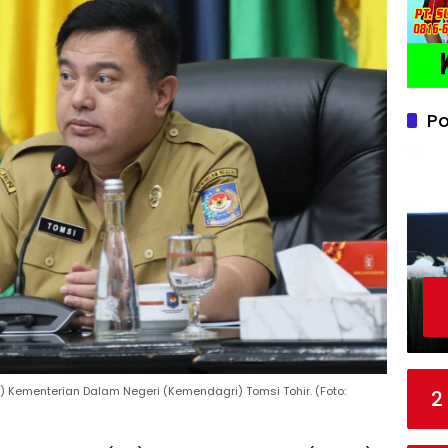
Po
n) Kementerian Dalam Negeri (Kemendagri) Tomsi Tohir. (Foto:
2