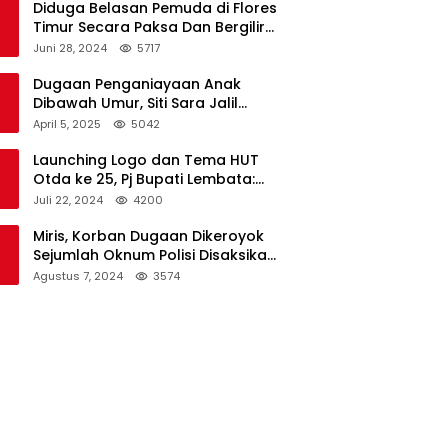
Diduga Belasan Pemuda di Flores
Timur Secara Paksa Dan Bergilir
Setubuhi Gadis di Bawah Umur
Juni 28, 2024
5717
Dugaan Penganiayaan Anak
Dibawah Umur, Siti Sara Jalil
Seorang Warga Desa Normal 1
April 5, 2025
5042
Melapor ke Polisi
Launching Logo dan Tema HUT
Otda ke 25, Pj Bupati Lembata:
Tema ini Bukan Sekedar Refleksi
Juli 22, 2024
4200
Semalam
Miris, Korban Dugaan Dikeroyok
Sejumlah Oknum Polisi Disaksikan
Istri
Agustus 7, 2024
3574