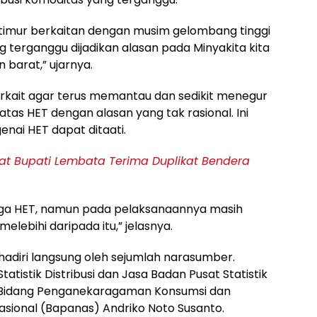
 timur berkaitan dengan musim gelombang tinggi
ng terganggu dijadikan alasan pada Minyakita kita
 barat,” ujarnya.
kait agar terus memantau dan sedikit menegur
as HET dengan alasan yang tak rasional. Ini
nai HET dapat ditaati.
bat Bupati Lembata Terima Duplikat Bendera
ga HET, namun pada pelaksanaannya masih
lebihi daripada itu,” jelasnya.
ihadiri langsung oleh sejumlah narasumber.
atistik Distribusi dan Jasa Badan Pusat Statistik
 III Bidang Penganekaragaman Konsumsi dan
ional (Bapanas) Andriko Noto Susanto.