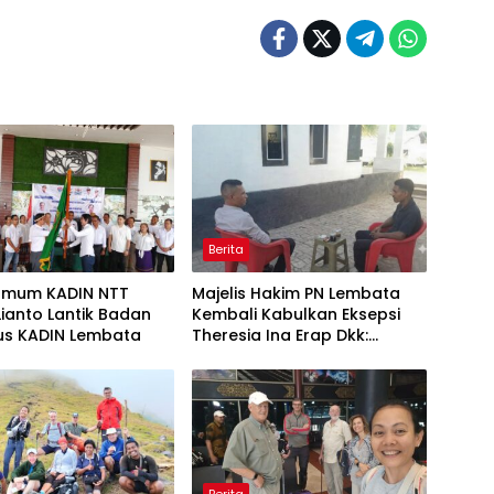
Berita
Umum KADIN NTT
Majelis Hakim PN Lembata
ianto Lantik Badan
Kembali Kabulkan Eksepsi
us KADIN Lembata
Theresia Ina Erap Dkk:
Gugatan David Lamawato
Dkk Ditolak untuk Keempat
Kalinya