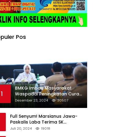
puler Pos
BMKG Imbau Masyarakat
1
Waspadai Peningkatan Curah
Hujan Menjelang Libur Natal
Desember 23, 2024
30507
dan Tahun Baru
Full Senyum! Marsianus Jawa-
Paskalis Laba Terima SK
Dukungan Resmi Untuk Pilkada
Juli 20, 2024
19018
Lembata