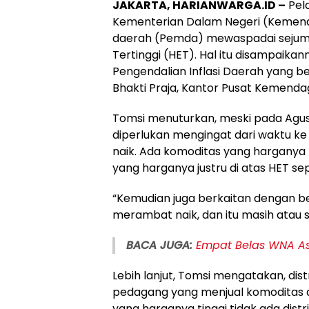
JAKARTA, HARIANWARGA.ID –
Pela
Kementerian Dalam Negeri (Kemend
daerah (Pemda) mewaspadai sejuml
Tertinggi (HET). Hal itu disampaik
Pengendalian Inflasi Daerah yang b
Bhakti Praja, Kantor Pusat Kemendag
Tomsi menuturkan, meski pada Agust
diperlukan mengingat dari waktu k
naik. Ada komoditas yang harganya 
yang harganya justru di atas HET se
“Kemudian juga berkaitan dengan be
merambat naik, dan itu masih atau su
BACA JUGA:
Empat Belas WNA Asa
Lebih lanjut, Tomsi mengatakan, dis
pedagang yang menjual komoditas di 
yang harganya tinggi tidak ada dist