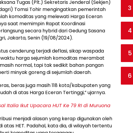
ksana Tugas (Plt.) Sekretaris Jenderal (Sekjen)
3
agri) Tomsi Tohir mengingatkan pemerintah
ah komoditas yang melewati Harga Eceran
annya saat memimpin Rapat Koordinasi
4
erlangsung secara hybrid dari Gedung Sasana
ri, Jakarta, Senin (19/08/2024).
us cenderung terjadi deflasi, sikap waspada
5
e waktu harga sejumlah komoditas merambat
masih normal, tapi tak sedikit bahan pangan
perti minyak goreng di sejumlah daerah.
6
ras, beras juga masih 118 kota/kabupaten yang
dah di atas Harga Eceran Tertinggi,” ujarnya.
l Italia Ikut Upacara HUT Ke 79 RI di Muruona
tribusi menjadi alasan yang kerap digunakan oleh
atas HET. Padahal, kata dia, di wilayah tertentu
ribusi komoditas yang terganggu.