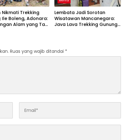
Berita
Nikmati Trekking
Lembata Jadi Sorotan
Ile Boleng, Adonara:
Wisatawan Mancanegara:
angan Alam yang Tak
Java Lava Trekking Gunung
akan
Ikonik NTT
kan.
Ruas yang wajib ditandai
*