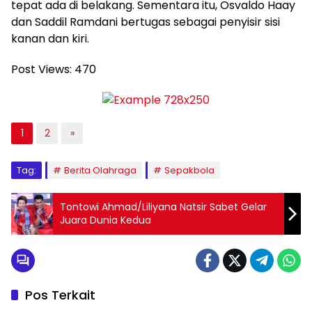
tepat ada di belakang. Sementara itu, Osvaldo Haay
dan Saddil Ramdani bertugas sebagai penyisir sisi
kanan dan kiri.
Post Views:
470
1
2
»
Tag:
Berita Olahraga
Sepakbola
Tontowi Ahmad/Liliyana Natsir Sabet Gelar
Juara Dunia Kedua
Pos Terkait