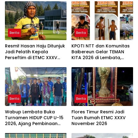
Berita
Berita
Resmi! Hasan Haju Ditunjuk
KPOTI NTT dan Komunitas
Jadi Pelatih Kepala
Baibereun Gelar TEMAN
Perseftim di ETMC XXXV
KITA 2026 di Lembata,
2026
Hidupkan Kembali
Permainan Tradisional
Berita
Berita
Wabup Lembata Buka
Flores Timur Resmi Jadi
Turnamen HIDUP CUP U-15
Tuan Rumah ETMC XXXV
2026, Ajang Pembinaan
November 2026
Generasi Muda Sepak Bola