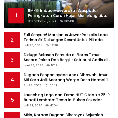
BMKG Imbau Masyarakat Waspadai
1
Peningkatan Curah Hujan Menjelang Libur
Natal dan Tahun Baru
Desember 23, 2024
30568
Full Senyum! Marsianus Jawa-Paskalis Laba
2
Terima SK Dukungan Resmi Untuk Pilkada
Lembata
Juli 20, 2024
19128
Diduga Belasan Pemuda di Flores Timur
3
Secara Paksa Dan Bergilir Setubuhi Gadis di
Bawah Umur
Juni 28, 2024
5717
Dugaan Penganiayaan Anak Dibawah Umur,
4
Siti Sara Jalil Seorang Warga Desa Normal 1
Melapor ke Polisi
April 5, 2025
5042
Launching Logo dan Tema HUT Otda ke 25, Pj
5
Bupati Lembata: Tema ini Bukan Sekedar
Refleksi Semalam
Juli 22, 2024
4204
Miris, Korban Dugaan Dikeroyok Sejumlah