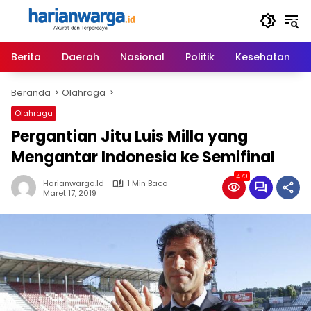
Langsung
ke
konten
Berita
Daerah
Nasional
Politik
Kesehatan
Beranda
Olahraga
Olahraga
Pergantian Jitu Luis Milla yang
Mengantar Indonesia ke Semifinal
470
Harianwarga.id
1 Min Baca
Maret 17, 2019