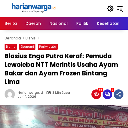
Langsung
ke
konten
Berita
Daerah
Nasional
Politik
Kesehatan
Beranda
Bisnis
Bisnis
Ekonomi
Pariwisata
Blasius Enga Putra Keraf: Pemuda
Lewoleba NTT Merintis Usaha Ayam
Bakar dan Ayam Frozen Bintang
Lima
88
2
Harianwarga.id
3 Min Baca
Juni 1, 2026