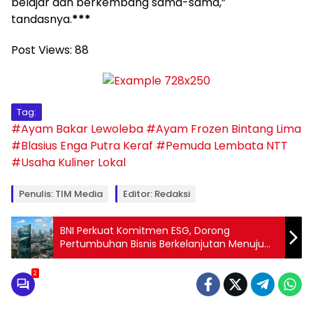
belajar dan berkembang sama-sama,”
tandasnya.
***
Post Views:
88
Tag:
#Ayam Bakar Lewoleba
#Ayam Frozen Bintang Lima
#Blasius Enga Putra Keraf
#Pemuda Lembata NTT
#Usaha Kuliner Lokal
Penulis: TIM Media
Editor: Redaksi
BNI Perkuat Komitmen ESG, Dorong
Pertumbuhan Bisnis Berkelanjutan Menuju
Net Zero Emission
2