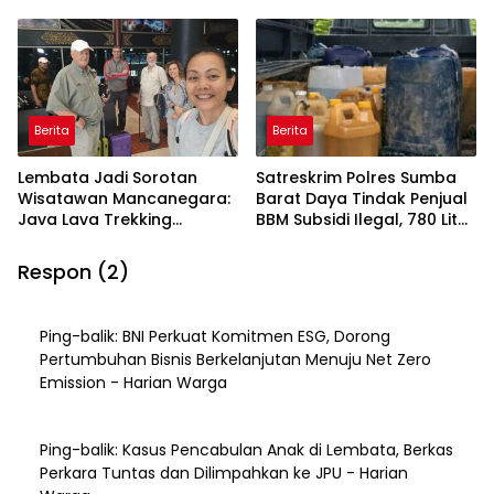
Budaya
Alam yang Tak Terlupakan
Berita
Berita
Lembata Jadi Sorotan
Satreskrim Polres Sumba
Wisatawan Mancanegara:
Barat Daya Tindak Penjual
Java Lava Trekking
BBM Subsidi Ilegal, 780 Liter
Gunung Ikonik NTT
Diamankan
Respon (2)
Ping-balik:
BNI Perkuat Komitmen ESG, Dorong
Pertumbuhan Bisnis Berkelanjutan Menuju Net Zero
Emission - Harian Warga
Ping-balik:
Kasus Pencabulan Anak di Lembata, Berkas
Perkara Tuntas dan Dilimpahkan ke JPU - Harian