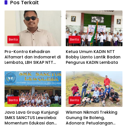
Pos Terkait
Berita
Berita
Pro-Kontra Kehadiran
Ketua Umum KADIN NTT
Alfamart dan Indomaret di
Bobby Lianto Lantik Badan
Lembata, LBH SIKAP NTT
Pengurus KADIN Lembata
Ingatkan Dampak bagi
UMKM
Berita
Berita
Java Lava Group Kunjungi
Wisman Nikmati Trekking
SMKS SANCTUS Lewoleba:
Gunung Ile Boleng,
Momentum Edukasi dan
Adonara: Petualangan