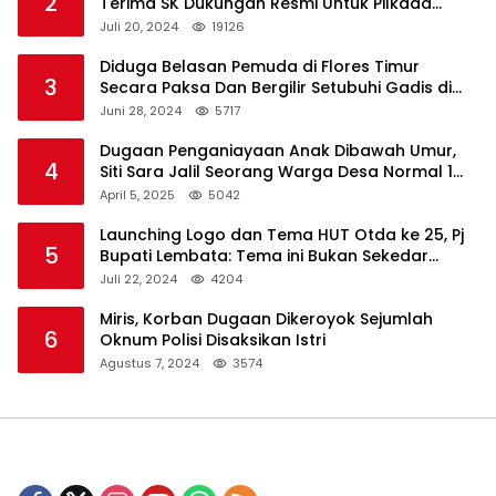
2
Terima SK Dukungan Resmi Untuk Pilkada
Lembata
Juli 20, 2024
19126
Diduga Belasan Pemuda di Flores Timur
3
Secara Paksa Dan Bergilir Setubuhi Gadis di
Bawah Umur
Juni 28, 2024
5717
Dugaan Penganiayaan Anak Dibawah Umur,
4
Siti Sara Jalil Seorang Warga Desa Normal 1
Melapor ke Polisi
April 5, 2025
5042
Launching Logo dan Tema HUT Otda ke 25, Pj
5
Bupati Lembata: Tema ini Bukan Sekedar
Refleksi Semalam
Juli 22, 2024
4204
Miris, Korban Dugaan Dikeroyok Sejumlah
6
Oknum Polisi Disaksikan Istri
Agustus 7, 2024
3574