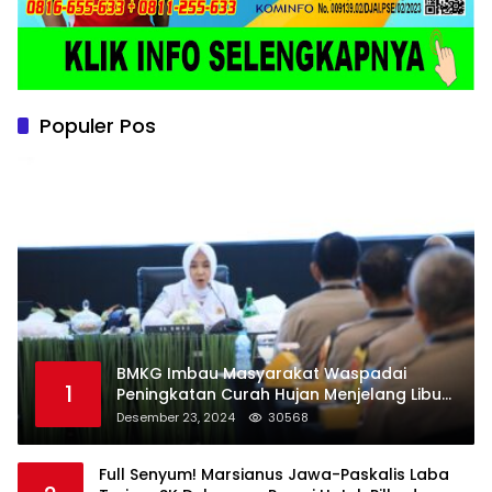
Populer Pos
BMKG Imbau Masyarakat Waspadai
1
Peningkatan Curah Hujan Menjelang Libur
Natal dan Tahun Baru
Desember 23, 2024
30568
Full Senyum! Marsianus Jawa-Paskalis Laba