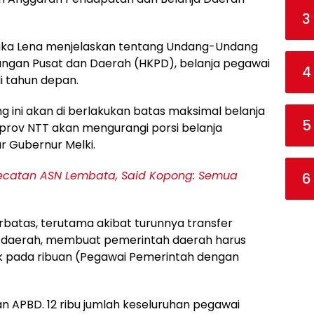
3
aka Lena menjelaskan tentang Undang-Undang
ngan Pusat dan Daerah (HKPD), belanja pegawai
4
i tahun depan.
 ini akan di berlakukan batas maksimal belanja
5
prov NTT akan mengurangi porsi belanja
ar Gubernur Melki.
ecatan ASN Lembata, Said Kopong: Semua
6
rbatas, terutama akibat turunnya transfer
e daerah, membuat pemerintah daerah harus
 pada ribuan (Pegawai Pemerintah dengan
 APBD. 12 ribu jumlah keseluruhan pegawai