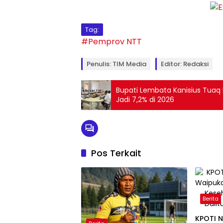
Tag:
#Pemprov NTT
Penulis: TIM Media
Editor: Redaksi
Bupati Lembata Kanisius Tuaq 
Jadi 7,2% di 2026
Pos Terkait
Berita
KPOTI 