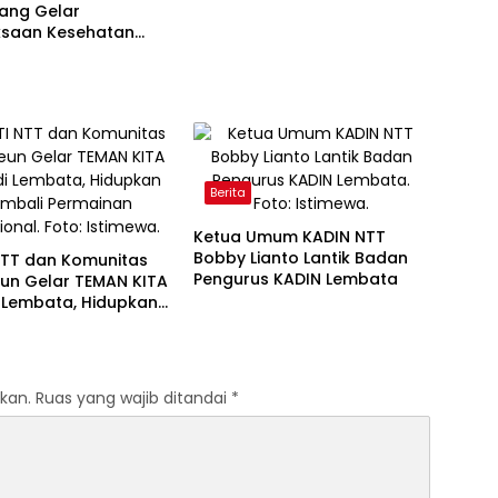
Perpustakaan
ang Gelar
ksaan Kesehatan
di Desa Dulitukan
Berita
Ketua Umum KADIN NTT
Bobby Lianto Lantik Badan
NTT dan Komunitas
Pengurus KADIN Lembata
eun Gelar TEMAN KITA
 Lembata, Hidupkan
i Permainan
onal
kan.
Ruas yang wajib ditandai
*