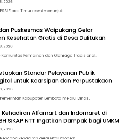
8, 2026
PSSI Flores Timur resmi menunjuk…
 dan Puskesmas Waipukang Gelar
n Kesehatan Gratis di Desa Dulitukan
8, 2026
 Komunitas Permainan dan Olahraga Tradisional…
tapkan Standar Pelayanan Publik
igital untuk Kearsipan dan Perpustakaan
8, 2026
 Pemerintah Kabupaten Lembata melalui Dinas…
 Kehadiran Alfamart dan Indomaret di
LBH SIKAP NTT Ingatkan Dampak bagi UMKM
8, 2026
Rencana kehadiran gerai retail modern…