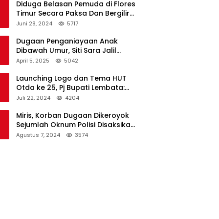
Diduga Belasan Pemuda di Flores
Timur Secara Paksa Dan Bergilir
Setubuhi Gadis di Bawah Umur
Juni 28, 2024
5717
Dugaan Penganiayaan Anak
Dibawah Umur, Siti Sara Jalil
Seorang Warga Desa Normal 1
April 5, 2025
5042
Melapor ke Polisi
Launching Logo dan Tema HUT
Otda ke 25, Pj Bupati Lembata:
Tema ini Bukan Sekedar Refleksi
Juli 22, 2024
4204
Semalam
Miris, Korban Dugaan Dikeroyok
Sejumlah Oknum Polisi Disaksikan
Istri
Agustus 7, 2024
3574