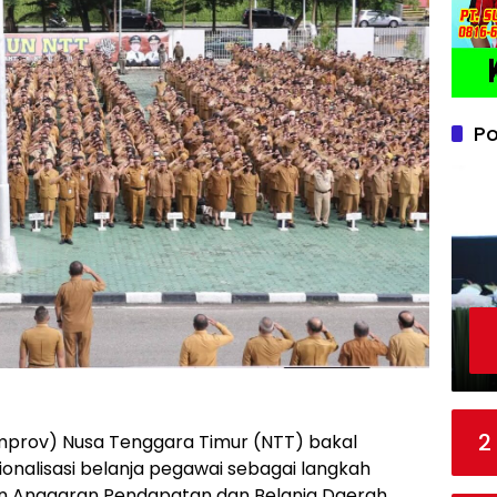
Po
2
mprov) Nusa Tenggara Timur (NTT) bakal
ionalisasi belanja pegawai sebagai langkah
n Anggaran Pendapatan dan Belanja Daerah