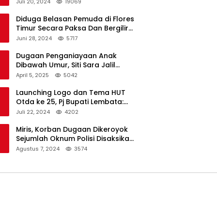
Dukungan Resmi Untuk Pilkada
Juli 20, 2024
19069
Lembata
Diduga Belasan Pemuda di Flores
Timur Secara Paksa Dan Bergilir
Setubuhi Gadis di Bawah Umur
Juni 28, 2024
5717
Dugaan Penganiayaan Anak
Dibawah Umur, Siti Sara Jalil
Seorang Warga Desa Normal 1
April 5, 2025
5042
Melapor ke Polisi
Launching Logo dan Tema HUT
Otda ke 25, Pj Bupati Lembata:
Tema ini Bukan Sekedar Refleksi
Juli 22, 2024
4202
Semalam
Miris, Korban Dugaan Dikeroyok
Sejumlah Oknum Polisi Disaksikan
Istri
Agustus 7, 2024
3574