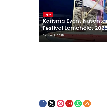
Berita
Karisma Event Nusantar
Festival Lamaholot 20
Budaya dan Ekonomi Lo
Oktober 9, 2025