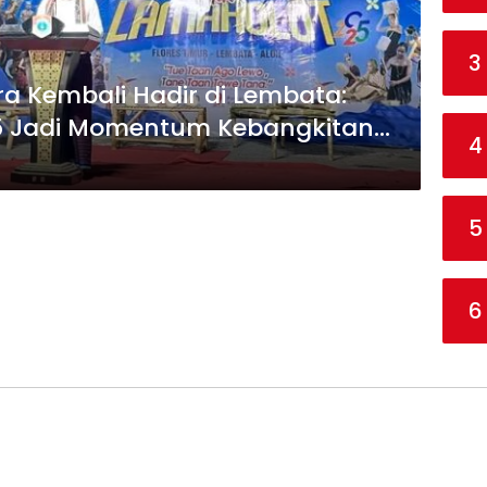
3
a Kembali Hadir di Lembata:
25 Jadi Momentum Kebangkitan
4
kal
5
6