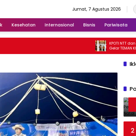
Jumat, 7 Agustus 2026
ik
Kesehatan
Internasional
Bisnis
Pariwisata
KPOTI NTT dan Kom
Gelar TEMAN KITA 2
Hidupkan Kembali
Tradisional
Ik
Po
2