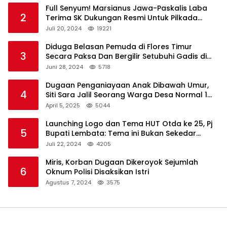
Full Senyum! Marsianus Jawa-Paskalis Laba
2
Terima SK Dukungan Resmi Untuk Pilkada
Lembata
Juli 20, 2024
19221
Diduga Belasan Pemuda di Flores Timur
3
Secara Paksa Dan Bergilir Setubuhi Gadis di
Bawah Umur
Juni 28, 2024
5718
Dugaan Penganiayaan Anak Dibawah Umur,
4
Siti Sara Jalil Seorang Warga Desa Normal 1
Melapor ke Polisi
April 5, 2025
5044
Launching Logo dan Tema HUT Otda ke 25, Pj
5
Bupati Lembata: Tema ini Bukan Sekedar
Refleksi Semalam
Juli 22, 2024
4205
Miris, Korban Dugaan Dikeroyok Sejumlah
6
Oknum Polisi Disaksikan Istri
Agustus 7, 2024
3575