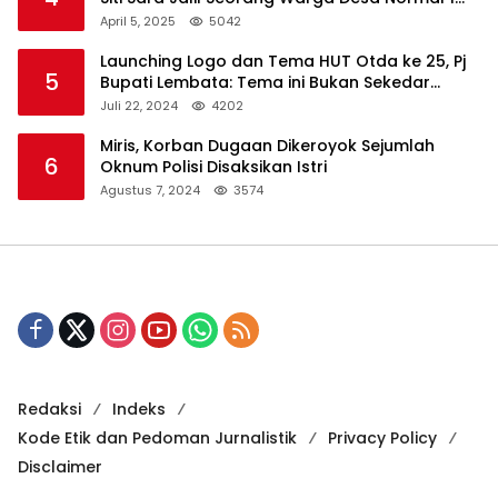
Melapor ke Polisi
April 5, 2025
5042
Launching Logo dan Tema HUT Otda ke 25, Pj
5
Bupati Lembata: Tema ini Bukan Sekedar
Refleksi Semalam
Juli 22, 2024
4202
Miris, Korban Dugaan Dikeroyok Sejumlah
6
Oknum Polisi Disaksikan Istri
Agustus 7, 2024
3574
Redaksi
Indeks
Kode Etik dan Pedoman Jurnalistik
Privacy Policy
Disclaimer