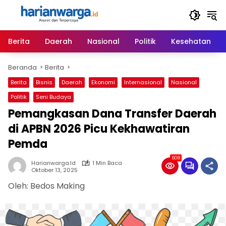
Langsung
ke
konten
Berita
Daerah
Nasional
Politik
Kesehatan
Beranda
Berita
Berita
Bisnis
Daerah
Ekonomi
Internasional
Nasional
Politik
Seni Budaya
Pemangkasan Dana Transfer Daerah
di APBN 2026 Picu Kekhawatiran
Pemda
608
Harianwarga.id
1 Min Baca
Oktober 13, 2025
Oleh: Bedos Making