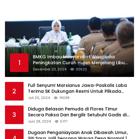
BMKG Imbau Masyarakat Waspadai
1
Peningkatan Curah Hujan Menjelang Libur
Natal dan Tahun Baru
Desember 23, 2024
30523
Full Senyum! Marsianus Jawa-Paskalis Laba
2
Terima SK Dukungan Resmi Untuk Pilkada
Lembata
Juli 20, 2024
19038
Diduga Belasan Pemuda di Flores Timur
3
Secara Paksa Dan Bergilir Setubuhi Gadis di
Bawah Umur
Juni 28, 2024
5717
Dugaan Penganiayaan Anak Dibawah Umur,
4
Siti Sara Jalil Seorang Warga Desa Normal 1