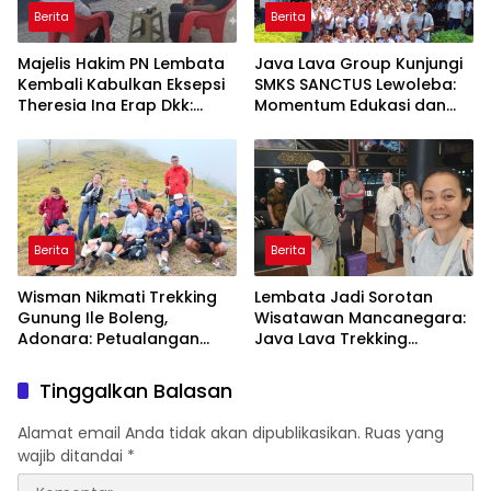
Berita
Berita
Majelis Hakim PN Lembata
Java Lava Group Kunjungi
Kembali Kabulkan Eksepsi
SMKS SANCTUS Lewoleba:
Theresia Ina Erap Dkk:
Momentum Edukasi dan
Gugatan David Lamawato
Budaya
Dkk Ditolak untuk Keempat
Kalinya
Berita
Berita
Wisman Nikmati Trekking
Lembata Jadi Sorotan
Gunung Ile Boleng,
Wisatawan Mancanegara:
Adonara: Petualangan
Java Lava Trekking
Alam yang Tak Terlupakan
Gunung Ikonik NTT
Tinggalkan Balasan
Alamat email Anda tidak akan dipublikasikan.
Ruas yang
wajib ditandai
*