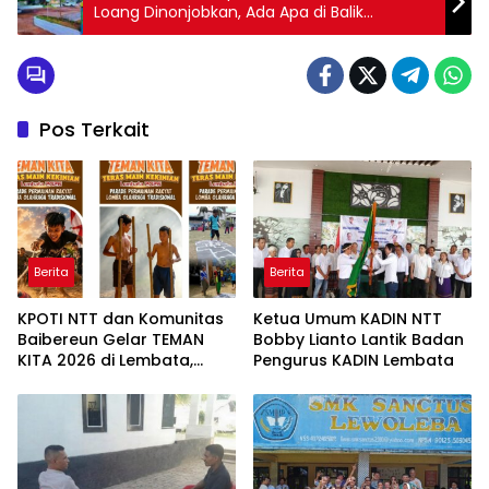
Loang Dinonjobkan, Ada Apa di Balik
Keputusan Bupati Lembata?”
Pos Terkait
Berita
Berita
KPOTI NTT dan Komunitas
Ketua Umum KADIN NTT
Baibereun Gelar TEMAN
Bobby Lianto Lantik Badan
KITA 2026 di Lembata,
Pengurus KADIN Lembata
Hidupkan Kembali
Permainan Tradisional