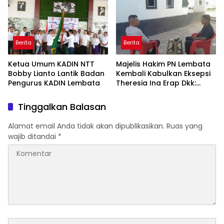
Berita
Berita
Ketua Umum KADIN NTT
Majelis Hakim PN Lembata
Bobby Lianto Lantik Badan
Kembali Kabulkan Eksepsi
Pengurus KADIN Lembata
Theresia Ina Erap Dkk:
Gugatan David Lamawato
Dkk Ditolak untuk Keempat
Tinggalkan Balasan
Kalinya
Alamat email Anda tidak akan dipublikasikan.
Ruas yang
wajib ditandai
*