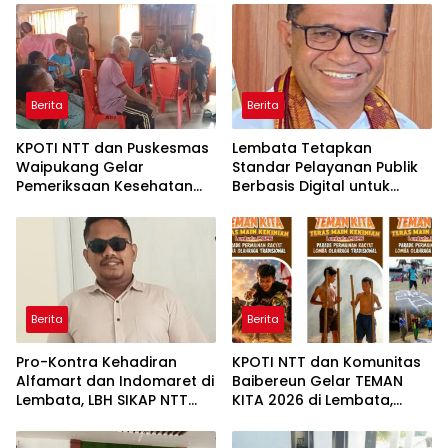
Berita
Berita
KPOTI NTT dan Puskesmas
Lembata Tetapkan
Waipukang Gelar
Standar Pelayanan Publik
Pemeriksaan Kesehatan
Berbasis Digital untuk
Gratis di Desa Dulitukan
Kearsipan dan
Perpustakaan
Berita
Berita
Pro-Kontra Kehadiran
KPOTI NTT dan Komunitas
Alfamart dan Indomaret di
Baibereun Gelar TEMAN
Lembata, LBH SIKAP NTT
KITA 2026 di Lembata,
Ingatkan Dampak bagi
Hidupkan Kembali
UMKM
Permainan Tradisional