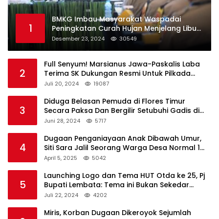
BMKG Imbau Masyarakat Waspadai
1
Peningkatan Curah Hujan Menjelang Libur
Natal dan Tahun Baru
Desember 23, 2024
30549
Full Senyum! Marsianus Jawa-Paskalis Laba
2
Terima SK Dukungan Resmi Untuk Pilkada
Lembata
Juli 20, 2024
19087
Diduga Belasan Pemuda di Flores Timur
3
Secara Paksa Dan Bergilir Setubuhi Gadis di
Bawah Umur
Juni 28, 2024
5717
Dugaan Penganiayaan Anak Dibawah Umur,
4
Siti Sara Jalil Seorang Warga Desa Normal 1
Melapor ke Polisi
April 5, 2025
5042
Launching Logo dan Tema HUT Otda ke 25, Pj
5
Bupati Lembata: Tema ini Bukan Sekedar
Refleksi Semalam
Juli 22, 2024
4202
Miris, Korban Dugaan Dikeroyok Sejumlah