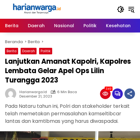
Langsung
ke
konten
Berita
Daerah
Nasional
Politik
Kesehatan
Beranda
Berita
Berita
Daerah
Politik
Lanjutkan Amanat Kapolri, Kapolres
Lembata Gelar Apel Ops Lilin
Turangga 2023
349
Harianwarga.id
6 Min Baca
Desember 21, 2023
Pada Nataru tahun ini, Polri dan stakeholder terkait
telah memetakan permasalahan kamseltibcar
lantas dan kamtibmas yang harus diwaspadai.