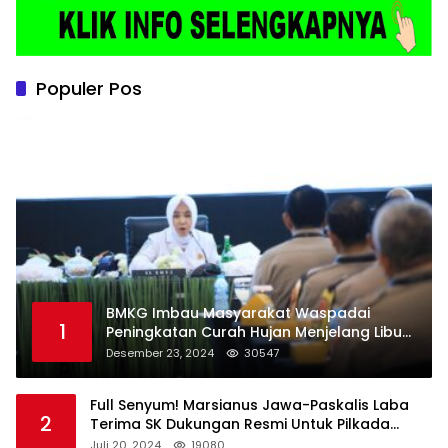
Populer Pos
BMKG Imbau Masyarakat Waspadai
1
Peningkatan Curah Hujan Menjelang Libur
Natal dan Tahun Baru
Desember 23, 2024
30547
Full Senyum! Marsianus Jawa-Paskalis Laba
2
Terima SK Dukungan Resmi Untuk Pilkada
Lembata
Juli 20, 2024
19080