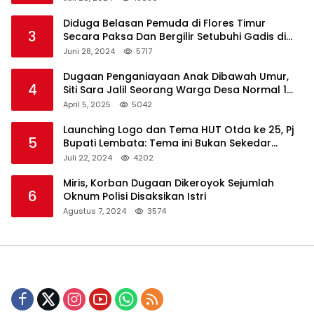
Diduga Belasan Pemuda di Flores Timur
3
Secara Paksa Dan Bergilir Setubuhi Gadis di
Bawah Umur
Juni 28, 2024
5717
Dugaan Penganiayaan Anak Dibawah Umur,
4
Siti Sara Jalil Seorang Warga Desa Normal 1
Melapor ke Polisi
April 5, 2025
5042
Launching Logo dan Tema HUT Otda ke 25, Pj
5
Bupati Lembata: Tema ini Bukan Sekedar
Refleksi Semalam
Juli 22, 2024
4202
Miris, Korban Dugaan Dikeroyok Sejumlah
6
Oknum Polisi Disaksikan Istri
Agustus 7, 2024
3574