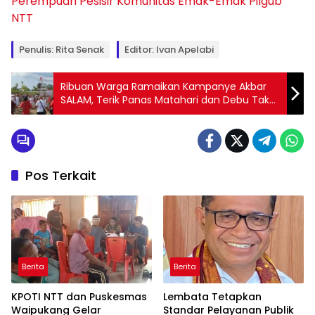
Perempuan Pesisir
Komunitas Emak-Emak
Pilgub
NTT
Penulis: Rita Senak
Editor: Ivan Apelabi
Ribuan Warga Ramaikan Kampanye Akbar
SALAM, Terik Panas Matahari dan Debu Tak
Jadi Penghalang
Pos Terkait
Berita
Berita
KPOTI NTT dan Puskesmas
Lembata Tetapkan
Waipukang Gelar
Standar Pelayanan Publik