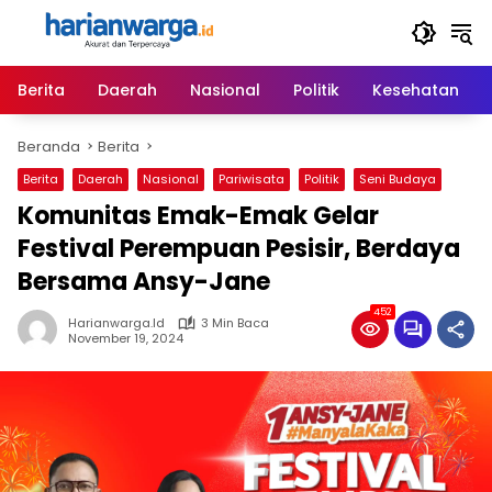
Langsung
ke
konten
Berita
Daerah
Nasional
Politik
Kesehatan
Beranda
Berita
Berita
Daerah
Nasional
Pariwisata
Politik
Seni Budaya
Komunitas Emak-Emak Gelar
Festival Perempuan Pesisir, Berdaya
Bersama Ansy-Jane
452
Harianwarga.id
3 Min Baca
November 19, 2024