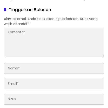
Gugatan David Lamawato
Dkk Ditolak untuk Keempat
Tinggalkan Balasan
Kalinya
Alamat email Anda tidak akan dipublikasikan.
Ruas yang
wajib ditandai
*