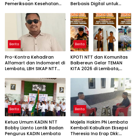
Pemeriksaan Kesehatan
Berbasis Digital untuk
Gratis di Desa Dulitukan
Kearsipan dan
Perpustakaan
Berita
Berita
Pro-Kontra Kehadiran
KPOTI NTT dan Komunitas
Alfamart dan Indomaret di
Baibereun Gelar TEMAN
Lembata, LBH SIKAP NTT
KITA 2026 di Lembata,
Ingatkan Dampak bagi
Hidupkan Kembali
UMKM
Permainan Tradisional
Berita
Berita
Ketua Umum KADIN NTT
Majelis Hakim PN Lembata
Bobby Lianto Lantik Badan
Kembali Kabulkan Eksepsi
Pengurus KADIN Lembata
Theresia Ina Erap Dkk: